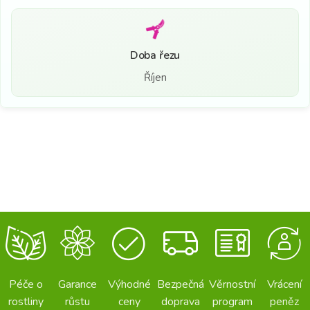
Doba řezu
Říjen
Péče o
Garance
Výhodné
Bezpečná
Věrnostní
Vrácení
rostliny
růstu
ceny
doprava
program
peněz