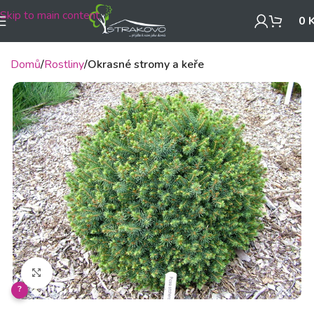
Skip to main content
0
Domů
Rostliny
Okrasné stromy a keře
Klikněte pro zvětšení
?