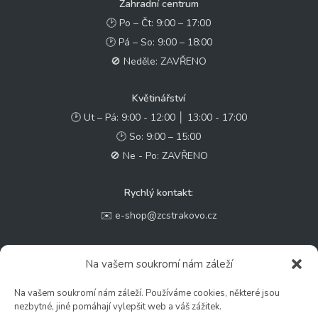
Zahradní centrum
🕑 Po – Čt: 9:00 – 17:00
🕑 Pá – So: 9:00 – 18:00
🚫 Neděle: ZAVŘENO
Květinářství
🕑 Ut – Pá: 9:00 - 12:00 │ 13:00 - 17:00
🕑 So: 9:00 – 15:00
🚫 Ne - Po: ZAVŘENO
Rychlý kontakt:
✉️ e-shop@zcstrakovo.cz
Sledujte nás:
Na vašem soukromí nám záleží
Na vašem soukromí nám záleží. Používáme cookies, některé jsou
nezbytné, jiné pomáhají vylepšit web a váš zážitek.