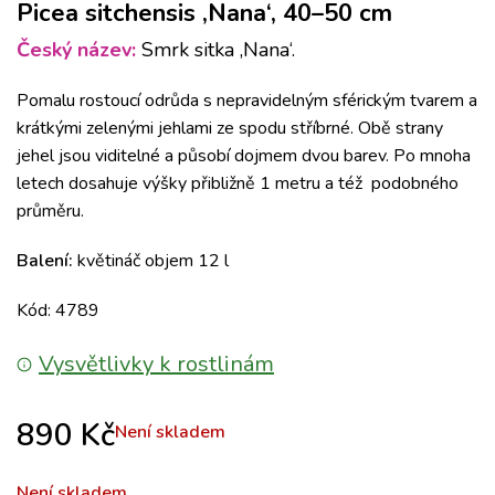
Picea sitchensis ‚Nana‘, 40–50 cm
Český název:
Smrk sitka ‚Nana‘.
Pomalu rostoucí odrůda s nepravidelným sférickým tvarem a
krátkými zelenými jehlami ze spodu stříbrné.
Obě strany
jehel jsou viditelné a působí dojmem dvou barev.
Po mnoha
letech dosahuje výšky přibližně 1 metru a též podobného
průměru.
Balení:
květináč objem 12 l
Kód: 4789
Vysvětlivky k rostlinám
890
Kč
Není skladem
Není skladem