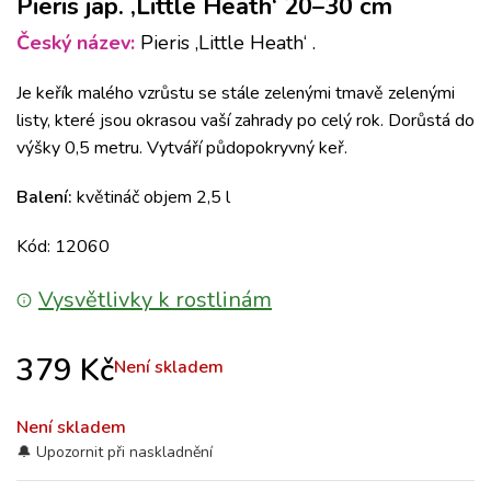
Pieris jap. ‚Little Heath‘ 20–30 cm
Český název:
Pieris ‚Little Heath‘ .
Je keřík malého vzrůstu se stále zelenými tmavě zelenými
listy, které jsou okrasou vaší zahrady po celý rok. Dorůstá do
výšky 0,5 metru. Vytváří půdopokryvný keř.
Balení:
květináč objem 2,5 l
Kód: 12060
Vysvětlivky k rostlinám
379
Kč
Není skladem
Není skladem