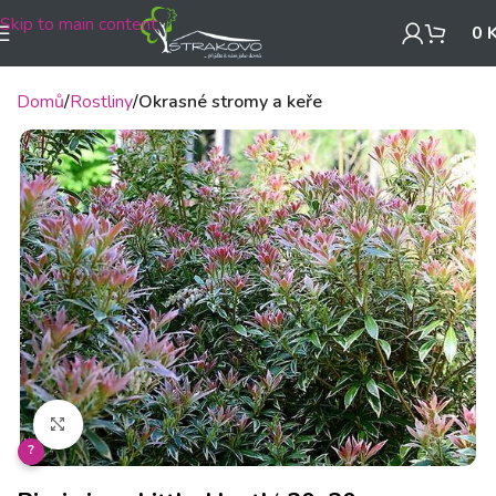
Skip to main content
0
Domů
Rostliny
Okrasné stromy a keře
Klikněte pro zvětšení
?