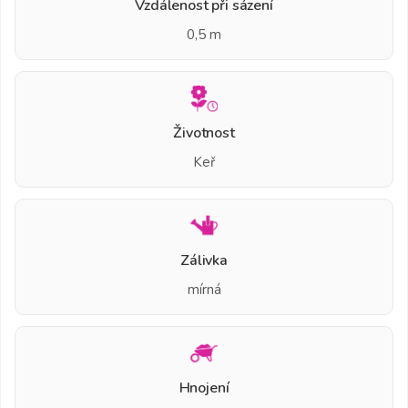
Vzdálenost při sázení
0,5 m
Životnost
Keř
Zálivka
mírná
Hnojení