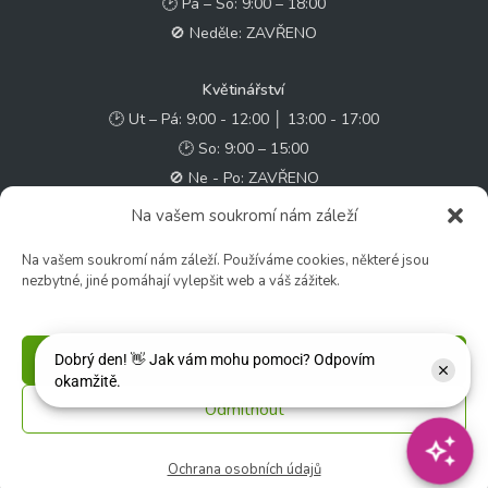
🕑 Pá – So: 9:00 – 18:00
🚫 Neděle: ZAVŘENO
Květinářství
🕑 Ut – Pá: 9:00 - 12:00 │ 13:00 - 17:00
🕑 So: 9:00 – 15:00
🚫 Ne - Po: ZAVŘENO
Na vašem soukromí nám záleží
Rychlý kontakt:
Na vašem soukromí nám záleží. Používáme cookies, některé jsou
✉️ e-shop@zcstrakovo.cz
nezbytné, jiné pomáhají vylepšit web a váš zážitek.
Sledujte nás:
Příjmout
Odmítnout
© 2026 Zahradní centrum "Strakovo" s.r.o. – Všechna práva vyhrazena. |
Vytvořilo
inetio s. r. o.
Ochrana osobních údajů