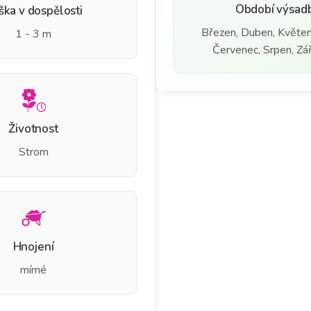
Období výsad
ška v dospělosti
Březen, Duben, Květen
1 - 3 m
Červenec, Srpen, Září
Životnost
Strom
Hnojení
mírné