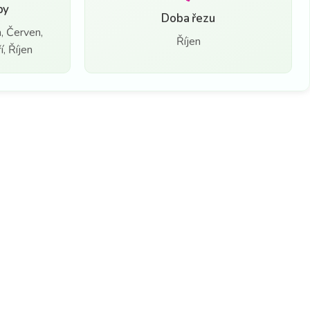
by
Doba řezu
, Červen,
Říjen
, Říjen