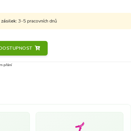
zásilek:
3-5 pracovních dnů
A DOSTUPNOST
m přání