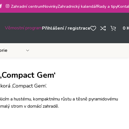
Zahradní centrum
Novinky
Zahradnický kalendář
Rady a tipy
Konta
Věrnostní program
Přihlášení / registrace
0
orie
i ‚Compact Gem‘
korá ‚Compact Gem‘.
licím a hustému, kompaktnímu růstu a těsně pyramidovému
o malý strom v domácí zahradě.