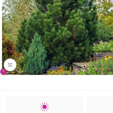
Klikněte pro zvětšení
?