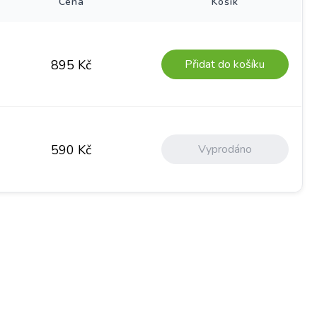
Cena
Košík
Přidat do košíku
895
Kč
Vyprodáno
590
Kč