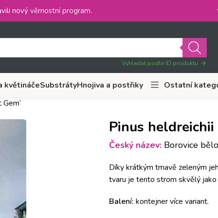
vili nový
věrnostní program
.
Vyhledat podle ID produktu
a květináče
Substráty
Hnojiva a postřiky
Ostatní kateg
ct Gem‘
Pinus heldreichi
Český název:
Borovice bělo
Díky krátkým tmavě zeleným jeh
tvaru je tento strom skvělý jak
Balení:
kontejner více variant.