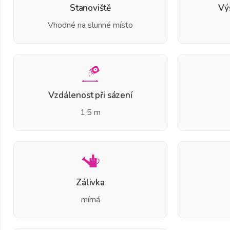
Stanoviště
Vý
Vhodné na slunné místo
Vzdálenost při sázení
1,5 m
Zálivka
mírná