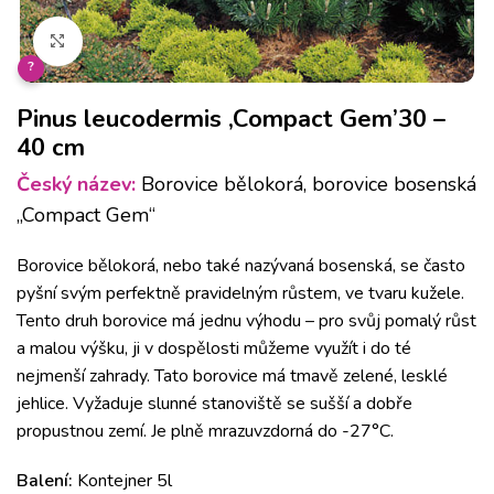
Klikněte pro zvětšení
?
Pinus leucodermis ‚Compact Gem’30 –
40 cm
Český název:
Borovice bělokorá, borovice bosenská
„Compact Gem“
Borovice bělokorá, nebo také nazývaná bosenská, se často
pyšní svým perfektně pravidelným růstem, ve tvaru kužele.
Tento druh borovice má jednu výhodu – pro svůj pomalý růst
a malou výšku, ji v dospělosti můžeme využít i do té
nejmenší zahrady. Tato borovice má tmavě zelené, lesklé
jehlice. Vyžaduje slunné stanoviště se sušší a dobře
propustnou zemí. Je plně mrazuvzdorná do -27°C.
Balení:
Kontejner 5l