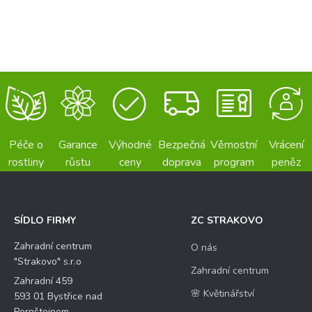
Péče o
Garance
Výhodné
Bezpečná
Věrnostní
Vrácení
rostliny
růstu
ceny
doprava
program
peněz
SÍDLO FIRMY
ZC STRAKOVO
Zahradní centrum
O nás
"Strakovo" s.r.o
Zahradní centrum
Zahradní 459
🌸 Květinářství
593 01 Bystřice nad
Pernštejnem