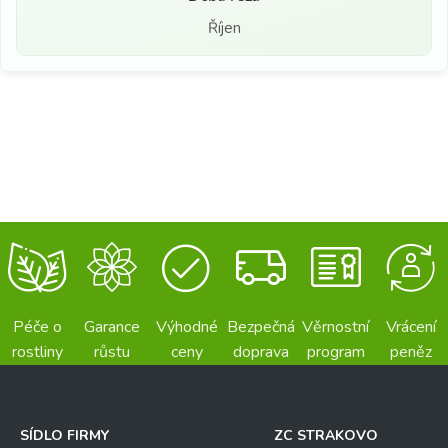
Říjen
Péče o
Garance
Výhodné
Bezpečná
Věrnostní
Vrácení
rostliny
růstu
ceny
doprava
program
peněz
SÍDLO FIRMY
ZC STRAKOVO