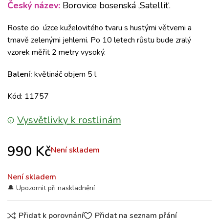
Český název:
Borovice bosenská ‚Satellit‘.
Roste do úzce kuželovitého tvaru s hustými větvemi a
tmavě zelenými jehlemi.
Po 10 letech růstu bude zralý
vzorek měřit 2 metry vysoký.
Balení:
květináč objem 5 l
Kód: 11757
Vysvětlivky k rostlinám
990
Kč
Není skladem
Není skladem
Přidat k porovnání
Přidat na seznam přání