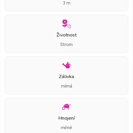
3 m
Životnost
Strom
Zálivka
mírná
Hnojení
mírné