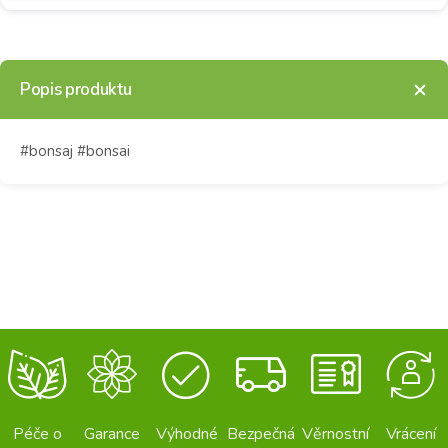
Popis produktu
#bonsaj #bonsai
Péče o
Garance
Výhodné
Bezpečná
Věrnostní
Vrácení