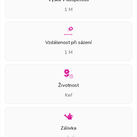
1 M
Vzdálenost při sázení
1 M
Životnost
Keř
Zálivka