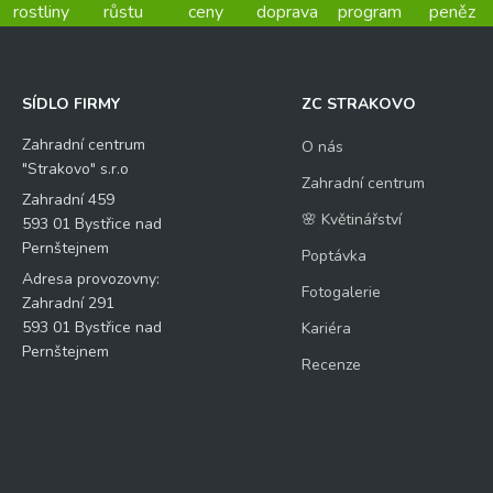
rostliny
růstu
ceny
doprava
program
peněz
SÍDLO FIRMY
ZC STRAKOVO
Zahradní centrum
O nás
"Strakovo" s.r.o
Zahradní centrum
Zahradní 459
🌸 Květinářství
593 01 Bystřice nad
Pernštejnem
Poptávka
Adresa provozovny:
Fotogalerie
Zahradní 291
593 01 Bystřice nad
Kariéra
Pernštejnem
Recenze