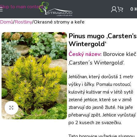
Skip to main content
0
Domů
Rostliny
Okrasné stromy a keře
Pinus mugo ‚Carsten’s
Wintergold‘
Český název:
Borovice kleč
‚Carsten´s Wintergold‘.
Jehličnan, který dorůstá 1 metr
výšky i šířky. Pomalu rostoucí,
kulovitý kultivar má v létě sytě
zelené jehlice, které se v zimě
zbarvují do jasně žluté. Na jaře
Klikněte pro zvětšení
přebarvují zpět. Jehlice vyrůstají
po 2 kusech ze svazečku.
Tato borovice vyžaduje slunnou