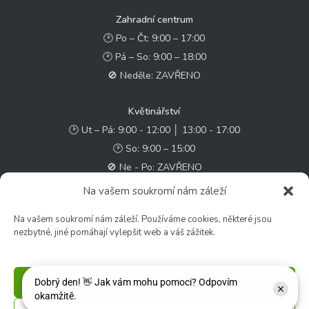
Zahradní centrum
🕑 Po – Čt: 9:00 – 17:00
🕑 Pá – So: 9:00 – 18:00
🚫 Neděle: ZAVŘENO
Květinářství
🕑 Ut – Pá: 9:00 - 12:00 │ 13:00 - 17:00
🕑 So: 9:00 – 15:00
🚫 Ne - Po: ZAVŘENO
Na vašem soukromí nám záleží
Rychlý kontakt:
Na vašem soukromí nám záleží. Používáme cookies, některé jsou
✉️ e-shop@zcstrakovo.cz
nezbytné, jiné pomáhají vylepšit web a váš zážitek.
Sledujte nás:
Příjmout