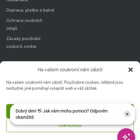
Doprava, platba a balné
Ochrana osobních
údajů
Zásady používání
souborů cookie
Na vašem soukromí nám záleží
Na vašem soukromí nám záleží. Používáme cookies, některé jsou
Zahradní centrum
nezbytné, jiné pomáhají vylepšit web a váš zážitek.
🕑 Po – Čt: 9:00 – 17:00
🕑 Pá – So: 9:00 – 18:00
🚫 Neděle: ZAVŘENO
Příjmout
Květinářství
Odmítnout
🕑 Ut – Pá: 9:00 - 12:00 │ 13:00 - 17:00