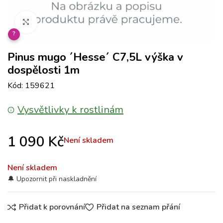
Klikněte pro zvětšení
?
Pinus mugo ´Hesse´ C7,5L výška v
dospělosti 1m
Kód: 159621
Vysvětlivky k rostlinám
1 090
Kč
Není skladem
Není skladem
Přidat k porovnání
Přidat na seznam přání