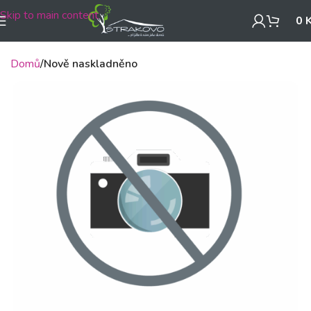
Skip to main content
0
Domů
Nově naskladněno