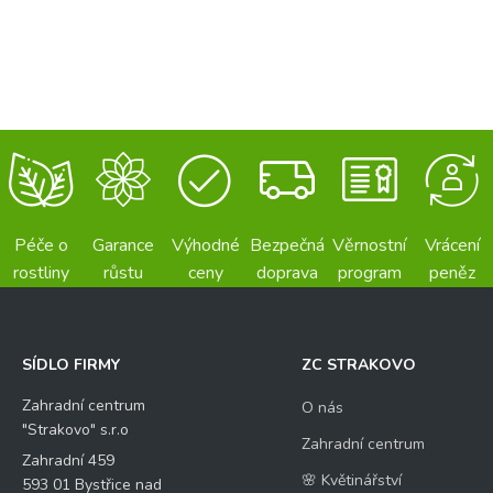
Péče o
Garance
Výhodné
Bezpečná
Věrnostní
Vrácení
rostliny
růstu
ceny
doprava
program
peněz
SÍDLO FIRMY
ZC STRAKOVO
Zahradní centrum
O nás
"Strakovo" s.r.o
Zahradní centrum
Zahradní 459
🌸 Květinářství
593 01 Bystřice nad