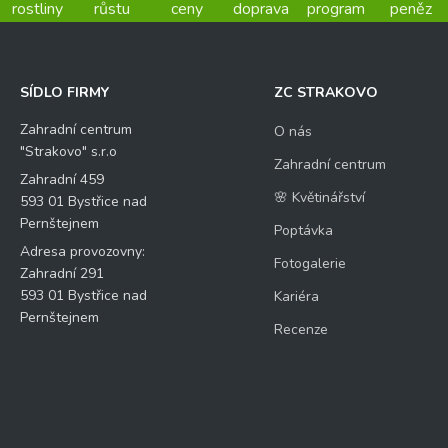
rostliny
růstu
ceny
doprava
program
peněz
SÍDLO FIRMY
ZC STRAKOVO
Zahradní centrum
O nás
"Strakovo" s.r.o
Zahradní centrum
Zahradní 459
🌸 Květinářství
593 01 Bystřice nad
Pernštejnem
Poptávka
Adresa provozovny:
Fotogalerie
Zahradní 291
593 01 Bystřice nad
Kariéra
Pernštejnem
Recenze