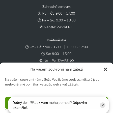
Zahradní centrum
🕑 Po – Čt: 9:00 – 17:00
🕑 Pá – So: 9:00 – 18:00
🚫 Neděle: ZAVŘENO
Květinářství
🕑 Ut – Pá: 9:00 - 12:00 │ 13:00 - 17:00
🕑 So: 9:00 – 15:00
🚫 Ne - Po: ZAVŘENO
Na vašem soukromí nám záleží
Rychlý kontakt:
Na vašem soukromí nám záleží. Používáme cookies, některé jsou
✉️ e-shop@zcstrakovo.cz
nezbytné, jiné pomáhají vylepšit web a váš zážitek.
Sledujte nás:
Příjmout