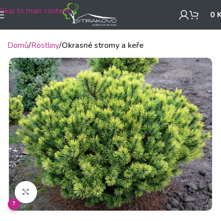
Skip to main content
0
Domů
Rostliny
Okrasné stromy a keře
Klikněte pro zvětšení
?