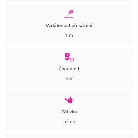
Vzdálenost při sázení
1 m
Životnost
Keř
Zálivka
mírná