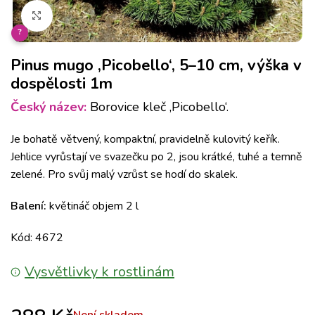
Klikněte pro zvětšení
?
Pinus mugo ‚Picobello‘, 5–10 cm, výška v
dospělosti 1m
Český název:
Borovice kleč ‚Picobello‘.
Je bohatě větvený, kompaktní, pravidelně kulovitý keřík.
Jehlice vyrůstají ve svazečku po 2, jsou krátké, tuhé a temně
zelené. Pro svůj malý vzrůst se hodí do skalek.
Balení:
květináč objem 2 l
Kód: 4672
Vysvětlivky k rostlinám