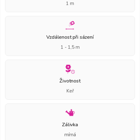
1 m
Vzdálenost při sázení
1 - 1,5 m
Životnost
Keř
Zálivka
mírná