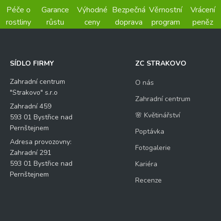
Péče o
Garance
Výhodné
Bezpečná
Věrnostní
Vrácení
rostliny
růstu
ceny
doprava
program
peněz
SÍDLO FIRMY
ZC STRAKOVO
Zahradní centrum
O nás
"Strakovo" s.r.o
Zahradní centrum
Zahradní 459
🌸 Květinářství
593 01 Bystřice nad
Pernštejnem
Poptávka
Adresa provozovny:
Fotogalerie
Zahradní 291
593 01 Bystřice nad
Kariéra
Pernštejnem
Recenze