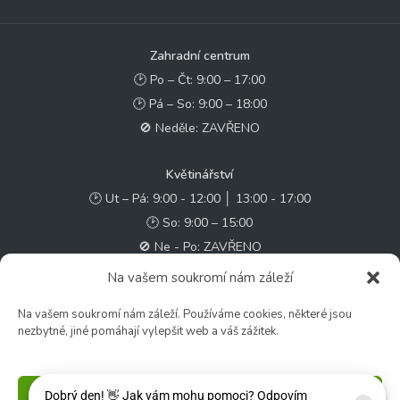
Zahradní centrum
🕑 Po – Čt: 9:00 – 17:00
🕑 Pá – So: 9:00 – 18:00
🚫 Neděle: ZAVŘENO
Květinářství
🕑 Ut – Pá: 9:00 - 12:00 │ 13:00 - 17:00
🕑 So: 9:00 – 15:00
🚫 Ne - Po: ZAVŘENO
Na vašem soukromí nám záleží
Rychlý kontakt:
Na vašem soukromí nám záleží. Používáme cookies, některé jsou
✉️ e-shop@zcstrakovo.cz
nezbytné, jiné pomáhají vylepšit web a váš zážitek.
Sledujte nás:
Příjmout