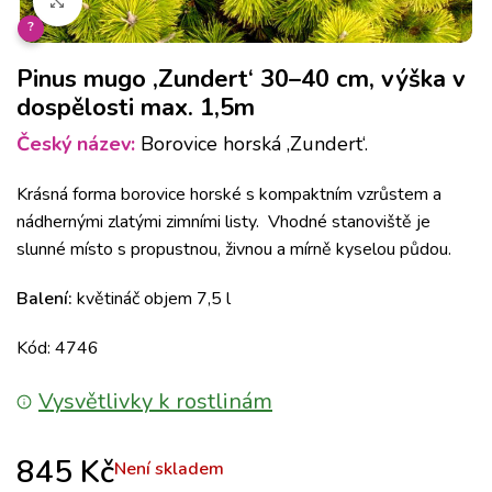
Klikněte pro zvětšení
?
Pinus mugo ‚Zundert‘ 30–40 cm, výška v
dospělosti max. 1,5m
Český název:
Borovice horská ‚Zundert‘.
Krásná forma borovice horské s kompaktním vzrůstem a
nádhernými zlatými zimními listy. Vhodné stanoviště je
slunné místo s propustnou, živnou a mírně kyselou půdou.
Balení:
květináč objem 7,5 l
Kód: 4746
Vysvětlivky k rostlinám
845
Kč
Není skladem