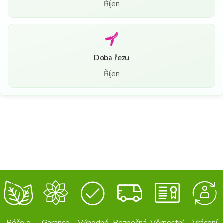
Říjen
Doba řezu
Říjen
Péče o
Garance
Výhodné
Bezpečná
Věrnostní
Vrácení