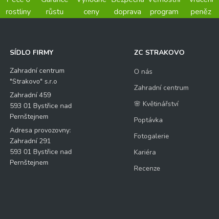
rostliny
růstu
ceny
doprava
program
peněz
SÍDLO FIRMY
ZC STRAKOVO
Zahradní centrum
O nás
"Strakovo" s.r.o
Zahradní centrum
Zahradní 459
🌸 Květinářství
593 01 Bystřice nad
Pernštejnem
Poptávka
Adresa provozovny:
Fotogalerie
Zahradní 291
593 01 Bystřice nad
Kariéra
Pernštejnem
Recenze