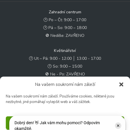
Zahradní centrum
🕑 Po – Čt: 9:00 – 17:00
🕑 Pá – So: 9:00 – 18:00
🚫 Neděle: ZAVŘENO
Květinářství
🕑 Ut – Pá: 9:00 - 12:00 │ 13:00 - 17:00
🕑 So: 9:00 – 15:00
🚫 Ne - Po: ZAVŘENO
Na vašem soukromí nám záleží
Rychlý kontakt:
Na vašem soukromí nám záleží. Používáme cookies, některé jsou
✉️ e-shop@zcstrakovo.cz
nezbytné, jiné pomáhají vylepšit web a váš zážitek.
Sledujte nás:
Příjmout