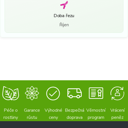
Doba řezu
Říjen
Péče o
Garance
Výhodné
Bezpečná
Věrnostní
Vrácení
rostliny
růstu
ceny
doprava
program
peněz