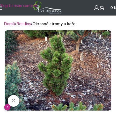
Skip to main content
0
Domů
Rostliny
Okrasné stromy a keře
Klikněte pro zvětšení
?