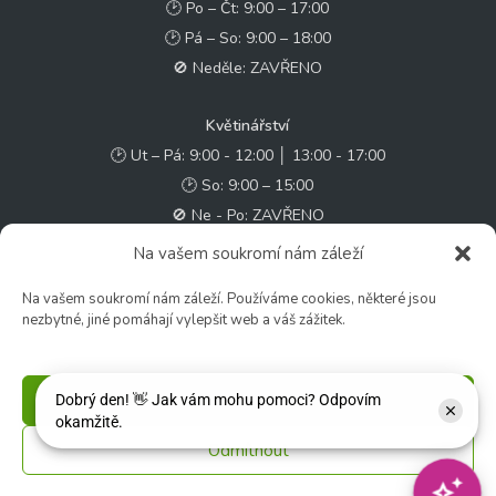
🕑 Po – Čt: 9:00 – 17:00
🕑 Pá – So: 9:00 – 18:00
🚫 Neděle: ZAVŘENO
Květinářství
🕑 Ut – Pá: 9:00 - 12:00 │ 13:00 - 17:00
🕑 So: 9:00 – 15:00
🚫 Ne - Po: ZAVŘENO
Na vašem soukromí nám záleží
Rychlý kontakt:
Na vašem soukromí nám záleží. Používáme cookies, některé jsou
✉️ e-shop@zcstrakovo.cz
nezbytné, jiné pomáhají vylepšit web a váš zážitek.
Sledujte nás:
Příjmout
Odmítnout
© 2026 Zahradní centrum "Strakovo" s.r.o. – Všechna práva vyhrazena. |