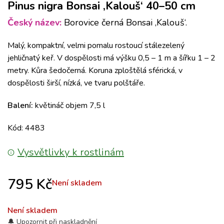
Pinus nigra Bonsai ‚Kalouš‘ 40–50 cm
Český název:
Borovice černá Bonsai ‚Kalouš‘.
Malý, kompaktní, velmi pomalu rostoucí stálezelený
jehličnatý keř. V dospělosti má výšku 0,5 – 1 m a šířku 1 – 2
metry. Kůra šedočerná. Koruna zploštělá sférická, v
dospělosti širší, nízká, ve tvaru polštáře.
Balení:
květináč objem 7,5 l
Kód: 4483
Vysvětlivky k rostlinám
795
Kč
Není skladem
Není skladem