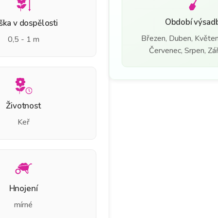
Období výsad
ška v dospělosti
Březen, Duben, Květen
0,5 - 1 m
Červenec, Srpen, Září
Životnost
Keř
Hnojení
mírné