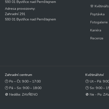
593 01 Bystřice nad Pernštejnem
🌸 Květinářs
Adresa provozovny:
Zahradní 291
Poptávka
593 01 Bystřice nad Pernštejnem
Fotogalerie
Kariéra
Recenze
Zahradní centrum
Květinářství
🕑 Po – Čt: 9:00 – 17:00
🕑 Ut – Pá: 9:0
🕑 Pá – So: 9:00 – 18:00
🕑 So: 9:00 – 1
🚫 Neděle: ZAVŘENO
🚫 Ne - Po: Z