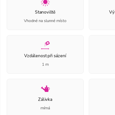
Stanoviště
Vý
Vhodné na slunné místo
Vzdálenost při sázení
1 m
Zálivka
mírná