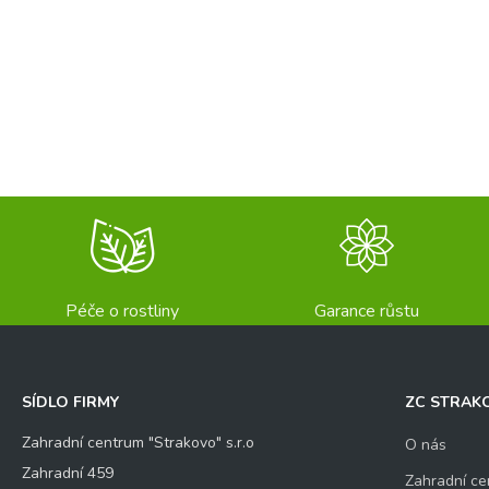
Péče o rostliny
Garance růstu
SÍDLO FIRMY
ZC STRAK
Zahradní centrum "Strakovo" s.r.o
O nás
Zahradní 459
Zahradní ce