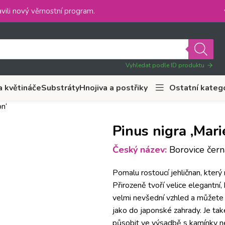
vili nový
věrnostní program
.
Vyhledat podle ID produktu
a květináče
Substráty
Hnojiva a postřiky
Ostatní kateg
on‘
Pinus nigra ‚Mar
Český název:
Borovice čern
Pomalu rostoucí jehličnan, který 
Přirozeně tvoří velice elegantní,
velmi nevšední vzhled a můžete j
jako do japonské zahrady. Je tak
působit ve výsadbě s kamínky n