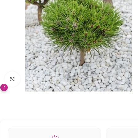
Klikněte pro zvětšení
?