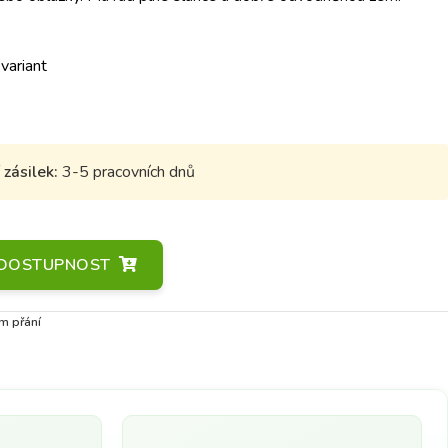
 variant
zásilek:
3-5 pracovních dnů
A DOSTUPNOST
m přání