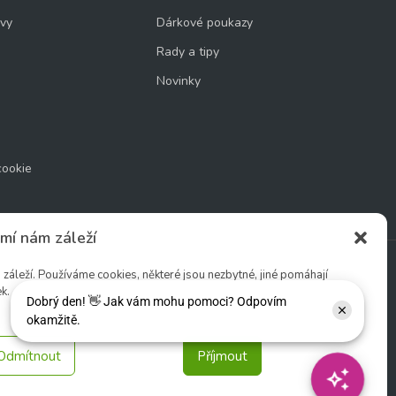
uvy
Dárkové poukazy
Rady a tipy
Novinky
cookie
mí nám záleží
áleží. Používáme cookies, některé jsou nezbytné, jiné pomáhají
k.
Sledujte nás:
Odmítnout
Příjmout