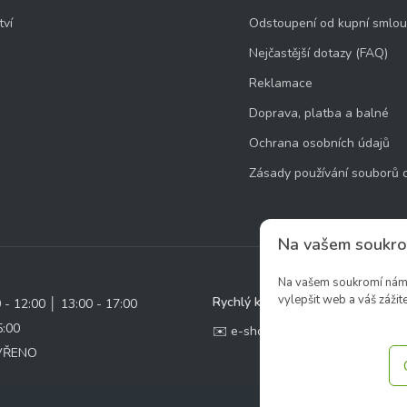
tví
Odstoupení od kupní smlo
Nejčastější dotazy (FAQ)
Reklamace
Doprava, platba a balné
Ochrana osobních údajů
Zásady používání souborů 
Na vašem soukro
Na vašem soukromí nám z
vylepšit web a váš zážite
Rychlý kontakt:
0 - 12:00 │ 13:00 - 17:00
5:00
✉️ e-shop@zcstrakovo.cz
AVŘENO