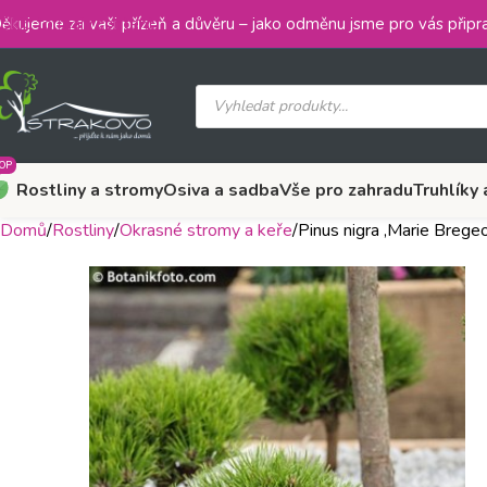
Skip to main content
ěkujeme za vaši přízeň a důvěru – jako odměnu jsme pro vás připra
OP
Rostliny a stromy
Osiva a sadba
Vše pro zahradu
Truhlíky 
Domů
Rostliny
Okrasné stromy a keře
Pinus nigra ‚Marie Brege