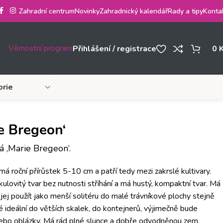
Zahradní centrum
Novinky
Zahradnický kalendář
Rady a tipy
Konta
Věrnostní program
Přihlášení / registrace
0
orie
ie Bregeon‘
á ‚Marie Bregeon‘.
má roční přírůstek 5-10 cm a patří tedy mezi zakrslé kultivary.
 kulovitý tvar bez nutnosti stříhání a má hustý, kompaktní tvar. Má
ej použít jako menší solitéru do malé trávníkové plochy stejně
é ideální do větších skalek, do kontejnerů, výjimečně bude
ebo oblázky. Má rád plné slunce a dobře odvodněnou zem.