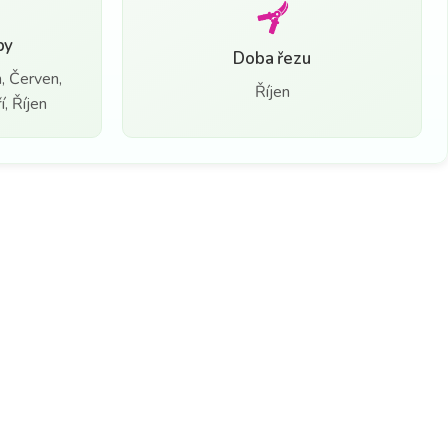
by
Doba řezu
, Červen,
Říjen
, Říjen