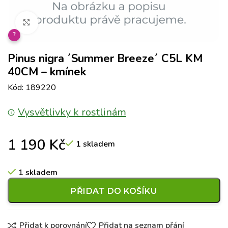
Klikněte pro zvětšení
?
Pinus nigra ´Summer Breeze´ C5L KM
40CM – kmínek
Kód: 189220
Vysvětlivky k rostlinám
1 190
Kč
1 skladem
1 skladem
PŘIDAT DO KOŠÍKU
Přidat k porovnání
Přidat na seznam přání