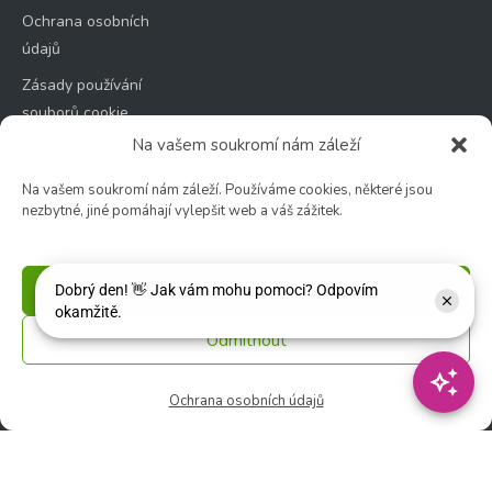
Ochrana osobních
údajů
Zásady používání
souborů cookie
Na vašem soukromí nám záleží
Na vašem soukromí nám záleží. Používáme cookies, některé jsou
nezbytné, jiné pomáhají vylepšit web a váš zážitek.
Zahradní centrum
🕑 Po – Čt: 9:00 – 17:00
Příjmout
🕑 Pá – So: 9:00 – 18:00
🚫 Neděle: ZAVŘENO
Odmítnout
Květinářství
Ochrana osobních údajů
🕑 Ut – Pá: 9:00 - 12:00 │ 13:00 - 17:00
🕑 So: 9:00 – 15:00
🚫 Ne - Po: ZAVŘENO