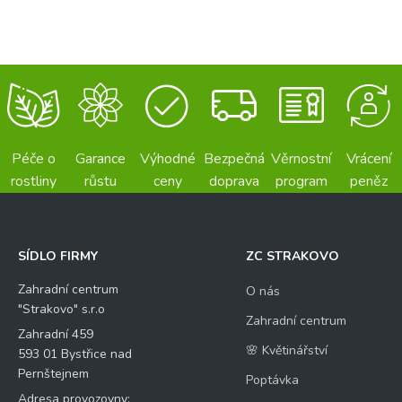
Péče o
Garance
Výhodné
Bezpečná
Věrnostní
Vrácení
rostliny
růstu
ceny
doprava
program
peněz
SÍDLO FIRMY
ZC STRAKOVO
Zahradní centrum
O nás
"Strakovo" s.r.o
Zahradní centrum
Zahradní 459
🌸 Květinářství
593 01 Bystřice nad
Pernštejnem
Poptávka
Adresa provozovny: