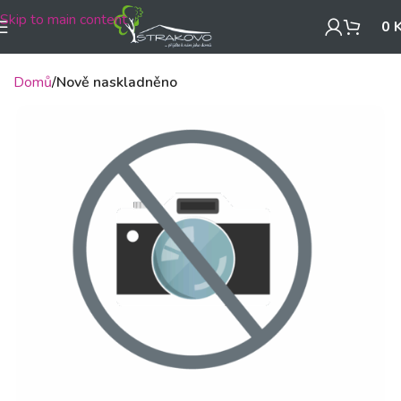
Skip to main content
0
Domů
Nově naskladněno