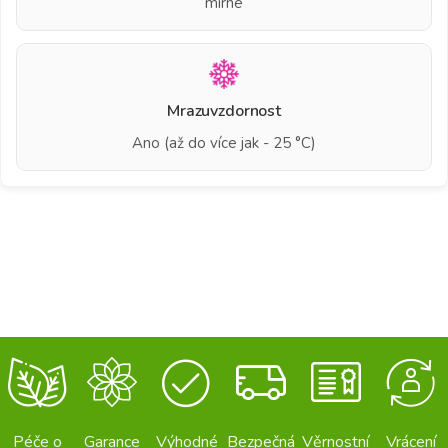
mírné
Mrazuvzdornost
Ano (až do více jak - 25 °C)
Péče o
Garance
Výhodné
Bezpečná
Věrnostní
Vrácení