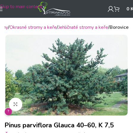
Skip to main content
0
liny
Okrasné stromy a keře
Jehličnaté stromy a keře
Borovice
Klikněte pro zvětšení
?
Pinus parviflora Glauca 40–60, K 7,5