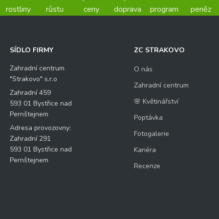
rostliny
růstu
ceny
doprava
program
peněz
SÍDLO FIRMY
ZC STRAKOVO
Zahradní centrum
O nás
"Strakovo" s.r.o
Zahradní centrum
Zahradní 459
🌸 Květinářství
593 01 Bystřice nad
Pernštejnem
Poptávka
Adresa provozovny:
Fotogalerie
Zahradní 291
593 01 Bystřice nad
Kariéra
Pernštejnem
Recenze