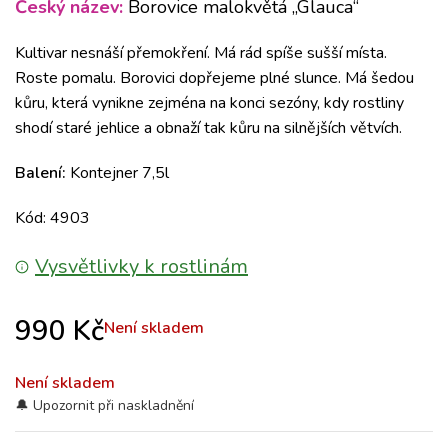
Český název:
Borovice malokvětá „Glauca“
Kultivar nesnáší přemokření. Má rád spíše sušší místa.
Roste pomalu. Borovici dopřejeme plné slunce. Má šedou
kůru, která vynikne zejména na konci sezóny, kdy rostliny
shodí staré jehlice a obnaží tak kůru na silnějších větvích.
Balení:
Kontejner 7,5l
Kód: 4903
Vysvětlivky k rostlinám
990
Kč
Není skladem
Není skladem