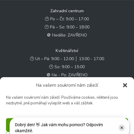
Zahradní centrum
🕑 Po – Čt: 9:00 – 17:00
🕑 Pá – So: 9:00 – 18:00
🚫 Neděle: ZAVŘENO
Květinářství
🕑 Ut – Pá: 9:00 - 12:00 │ 13:00 - 17:00
🕑 So: 9:00 – 15:00
🚫 Ne - Po: ZAVŘENO
Na vašem soukromí nám záleží
Rychlý kontakt:
Na vašem soukromí nám záleží. Používáme cookies, některé jsou
✉️ e-shop@zcstrakovo.cz
nezbytné, jiné pomáhají vylepšit web a váš zážitek.
Sledujte nás:
Příjmout