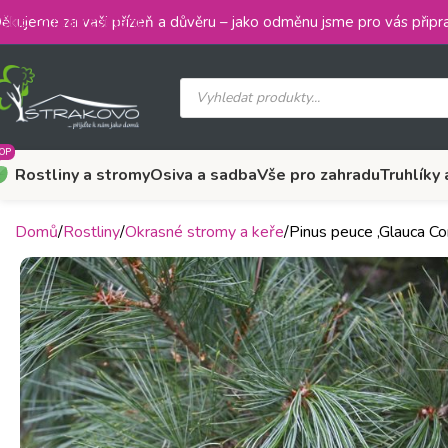
Skip to main content
ěkujeme za vaši přízeň a důvěru – jako odměnu jsme pro vás připra
OP
Rostliny a stromy
Osiva a sadba
Vše pro zahradu
Truhlíky 
Domů
Rostliny
Okrasné stromy a keře
Pinus peuce ‚Glauca 