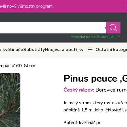
vili nový
věrnostní program
.
Vyhledat podle ID produktu
a květináče
Substráty
Hnojiva a postřiky
Ostatní kateg
Compacta‘ 60–80 cm
Pinus peuce ‚
Český název:
Borovice rume
Je malý strom, který roste kuže
přibližně 1,5 m.
Jeho jehlovité l
Balení:
květináč pr.