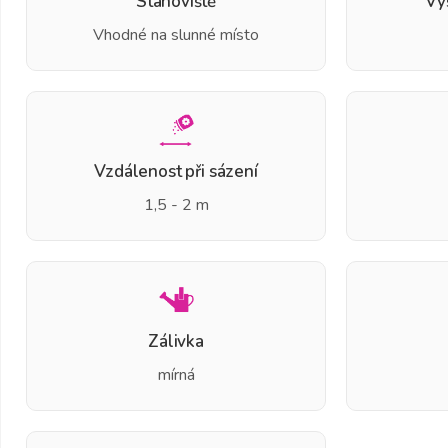
Stanoviště
Vý
Vhodné na slunné místo
Vzdálenost při sázení
1,5 - 2 m
Zálivka
mírná