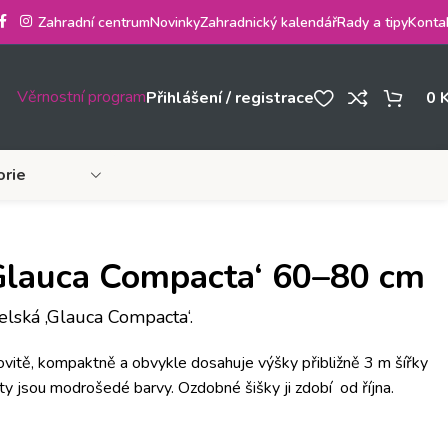
Zahradní centrum
Novinky
Zahradnický kalendář
Rady a tipy
Konta
Věrnostní program
Přihlášení / registrace
0
orie
Glauca Compacta‘ 60–80 cm
lská ‚Glauca Compacta‘.
lovitě, kompaktně a obvykle dosahuje výšky přibližně 3 m šířky
isty jsou modrošedé barvy.
Ozdobné šišky ji zdobí od října.