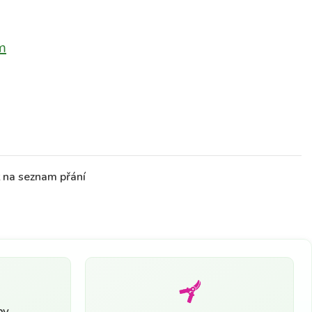
m
t na seznam přání
by