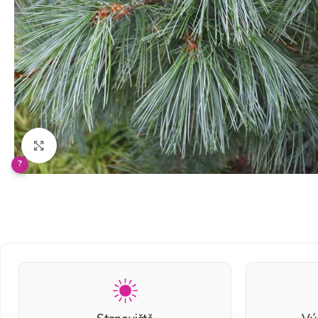
Klikněte pro zvětšení
?