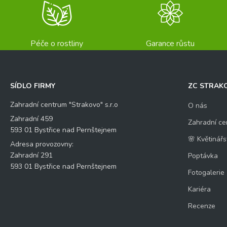
Péče o rostliny
Garance růstu
SÍDLO FIRMY
ZC STRAK
Zahradní centrum "Strakovo" s.r.o
O nás
Zahradní 459
Zahradní ce
593 01 Bystřice nad Pernštejnem
🌸 Květinářs
Adresa provozovny:
Zahradní 291
Poptávka
593 01 Bystřice nad Pernštejnem
Fotogalerie
Kariéra
Recenze