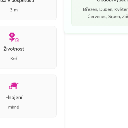
ška v dospělosti
Březen, Duben, Květen
3 m
Červenec, Srpen, Září
Životnost
Keř
Hnojení
mírné