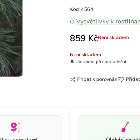
Kód: 4564
Vysvětlivky k rostliná
859
Kč
Není skladem
Není skladem
Přidat k porovnání
Přida
Období výsad