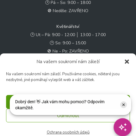
🕑 Pá – So: 9:00 – 18:00
🚫 Neděle: ZAVŘENO
Květinářství
🕑 Ut – Pá: 9:00 - 12:00 │ 13:00 - 17:00
🕑 So: 9:00 – 15:00
🚫 Ne - Po: ZAVŘENO
Na vašem soukromí nám záleží
Rychlý kontakt:
Na vašem soukromí nám záleží. Používáme cookies, některé jsou
✉️ e-shop@zcstrakovo.cz
nezbytné, jiné pomáhají vylepšit web a váš zážitek.
Sledujte nás:
Příjmout
Odmítnout
© 2026 Zahradní centrum "Strakovo" s.r.o. – Všechna práva vyhrazena. |
Vytvořilo
inetio s. r. o.
Ochrana osobních údajů