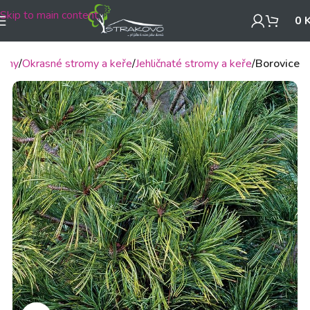
Skip to main content
0
liny
Okrasné stromy a keře
Jehličnaté stromy a keře
Borovice