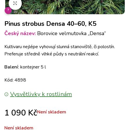
Klikněte pro zvětšení
?
Pinus strobus Densa 40–60, K5
Český název:
Borovice velmutovka „Densa“
Kultivaru nejlépe vyhovují slunná stanoviště, či polostín.
Preferuje středně vlhké půdy s neutrální reakcí.
Balení:
kontejner 5 l
Kód: 4898
Vysvětlivky k rostlinám
1 090
Kč
Není skladem
Není skladem