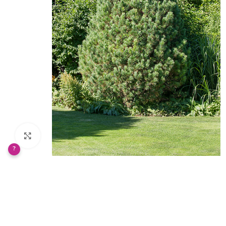
Klikněte pro zvětšení
?