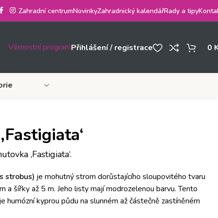
Zahradní centrum
Novinky
Zahradnický kalendář
Rady a tipy
Konta
Věrnostní program
Přihlášení / registrace
0
orie
‚Fastigiata‘
tovka ‚Fastigiata‘.
us strobus)
je mohutný strom dorůstajícího sloupovitého tvaru
 a šířky až 5 m. Jeho listy mají modrozelenou barvu. Tento
uje humózní kyprou půdu na slunném až částečně zastíněném