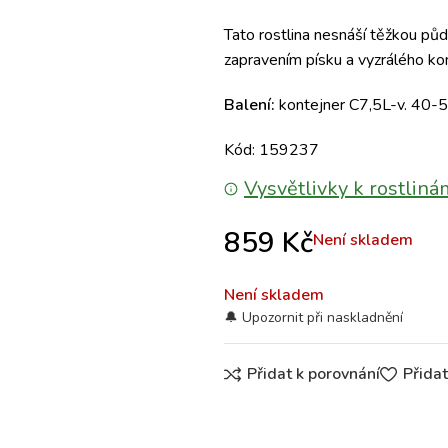
Tato rostlina nesnáší těžkou pů
zapravením písku a vyzrálého k
Balení:
kontejner C7,5L-v. 40-
Kód: 159237
Vysvětlivky k rostliná
859
Kč
Není skladem
Není skladem
Přidat k porovnání
Přida