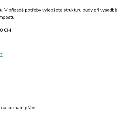
du. V případě potřeby vylepšete strukturu půdy při výsadbě
ompostu.
50 CM
m
t na seznam přání