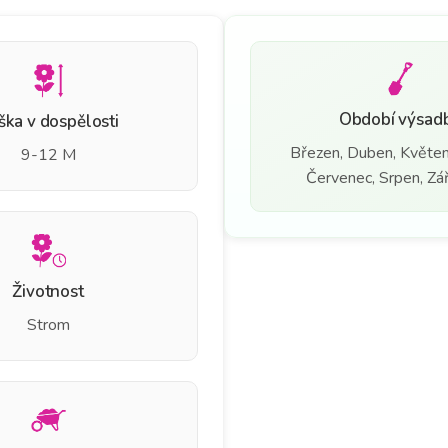
Období výsad
ška v dospělosti
Březen, Duben, Květen
9-12 M
Červenec, Srpen, Září
Životnost
Strom