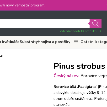
vili nový
věrnostní program
.
Vyhledat podle ID produktu
a květináče
Substráty
Hnojiva a postřiky
Ostatní kateg
ta‘
Pinus strobus 
Český název:
Borovice vejmu
Borovice bílá ‚Fastigiata‘ (Pin
a obvykle dosahuje výšky 9-12 m
strom dobře snáší mráz. Prefer
stanovišti.