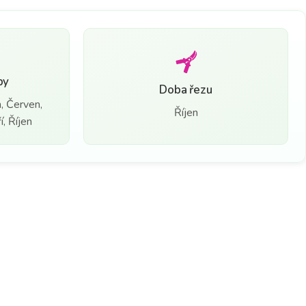
by
Doba řezu
, Červen,
Říjen
, Říjen