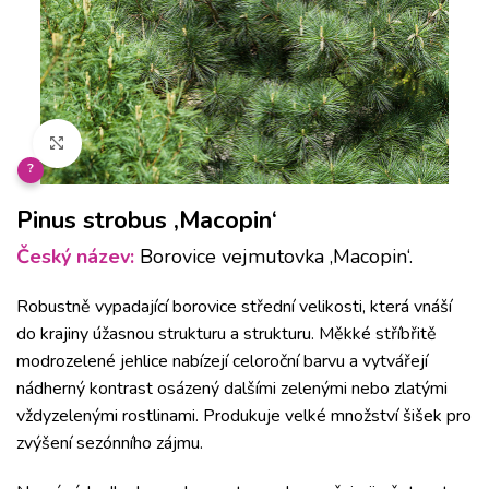
Klikněte pro zvětšení
?
Pinus strobus ‚Macopin‘
Český název:
Borovice vejmutovka ‚Macopin‘.
Robustně vypadající borovice střední velikosti, která vnáší
do krajiny úžasnou strukturu a strukturu. Měkké stříbřitě
modrozelené jehlice nabízejí celoroční barvu a vytvářejí
nádherný kontrast osázený dalšími zelenými nebo zlatými
vždyzelenými rostlinami. Produkuje velké množství šišek pro
zvýšení sezónního zájmu.