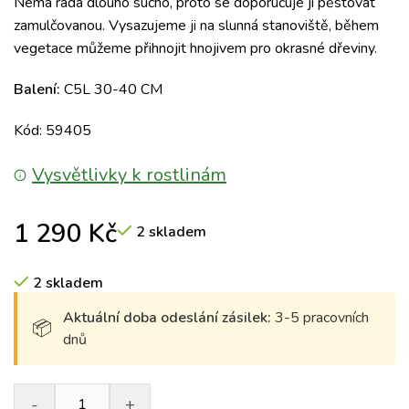
Nemá ráda dlouho sucho, proto se doporučuje ji pěstovat
zamulčovanou. Vysazujeme ji na slunná stanoviště, během
vegetace můžeme přihnojit hnojivem pro okrasné dřeviny.
Balení:
C5L 30-40 CM
Kód: 59405
Vysvětlivky k rostlinám
1 290
Kč
2 skladem
2 skladem
Aktuální doba odeslání zásilek:
3-5 pracovních
dnů