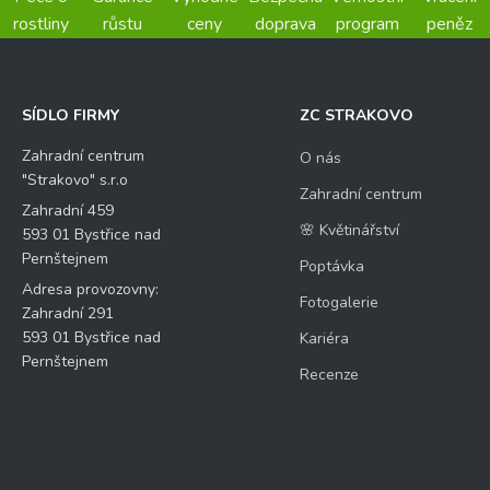
rostliny
růstu
ceny
doprava
program
peněz
SÍDLO FIRMY
ZC STRAKOVO
Zahradní centrum
O nás
"Strakovo" s.r.o
Zahradní centrum
Zahradní 459
🌸 Květinářství
593 01 Bystřice nad
Pernštejnem
Poptávka
Adresa provozovny:
Fotogalerie
Zahradní 291
593 01 Bystřice nad
Kariéra
Pernštejnem
Recenze