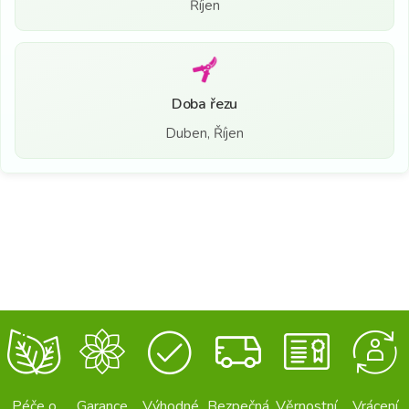
Říjen
Doba řezu
Duben, Říjen
Péče o
Garance
Výhodné
Bezpečná
Věrnostní
Vrácení