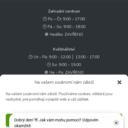
Zahradní centrum
🕑 Po – Čt: 9:00 – 17:00
🕑 Pá – So: 9:00 – 18:00
🚫 Neděle: ZAVŘENO
Květinářství
🕑 Ut – Pá: 9:00 - 12:00 │ 13:00 - 17:00
🕑 So: 9:00 – 15:00
🚫 Ne - Po: ZAVŘENO
Na vašem soukromí nám záleží
Rychlý kontakt:
Na vašem soukromí nám záleží. Používáme cookies, některé jsou
✉️ e-shop@zcstrakovo.cz
nezbytné, jiné pomáhají vylepšit web a váš zážitek.
Sledujte nás:
Příjmout