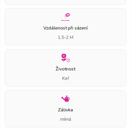
Vzdálenost při sázení
1,5-2 M
Životnost
Keř
Zálivka
mírná