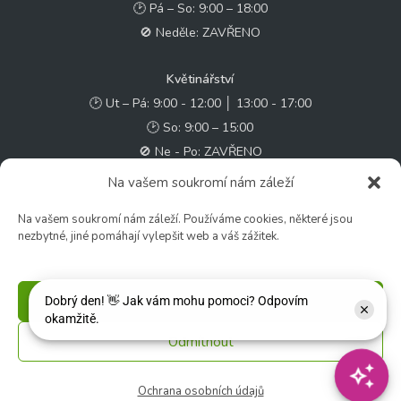
🕑 Pá – So: 9:00 – 18:00
🚫 Neděle: ZAVŘENO
Květinářství
🕑 Ut – Pá: 9:00 - 12:00 │ 13:00 - 17:00
🕑 So: 9:00 – 15:00
🚫 Ne - Po: ZAVŘENO
Na vašem soukromí nám záleží
Rychlý kontakt:
Na vašem soukromí nám záleží. Používáme cookies, některé jsou
✉️ e-shop@zcstrakovo.cz
nezbytné, jiné pomáhají vylepšit web a váš zážitek.
Sledujte nás:
Příjmout
Odmítnout
© 2026 Zahradní centrum "Strakovo" s.r.o. – Všechna práva vyhrazena. |
Vytvořilo
inetio s. r. o.
Ochrana osobních údajů