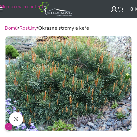
Skip to main content
0
Domů
Rostliny
Okrasné stromy a keře
Klikněte pro zvětšení
?