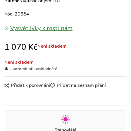
Balení:
květináč objem 10 l
Kód: 20584
Vysvětlivky k rostlinám
1 070
Kč
Není skladem
Není skladem
Přidat k porovnání
Přidat na seznam přání
Stanoviště