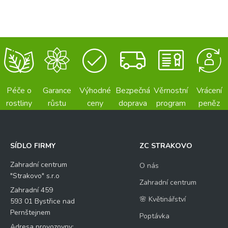
Péče o
Garance
Výhodné
Bezpečná
Věrnostní
Vrácení
rostliny
růstu
ceny
doprava
program
peněz
SÍDLO FIRMY
ZC STRAKOVO
Zahradní centrum
O nás
"Strakovo" s.r.o
Zahradní centrum
Zahradní 459
🌸 Květinářství
593 01 Bystřice nad
Pernštejnem
Poptávka
Adresa provozovny: