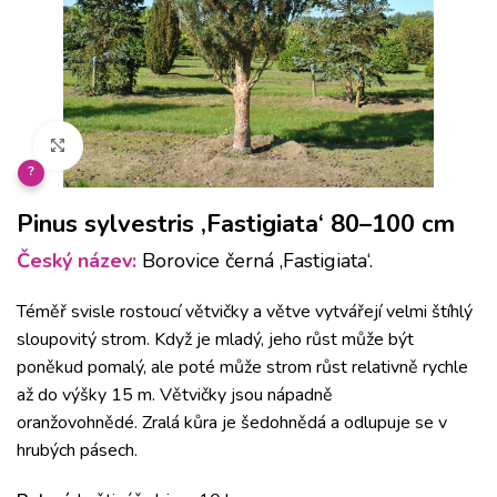
Klikněte pro zvětšení
?
Pinus sylvestris ‚Fastigiata‘ 80–100 cm
Český název:
Borovice černá ‚Fastigiata‘.
Téměř svisle rostoucí větvičky a větve vytvářejí velmi štíhlý
sloupovitý strom.
Když je mladý, jeho růst může být
poněkud pomalý, ale poté může strom růst relativně rychle
až do výšky 15 m.
Větvičky jsou nápadně
oranžovohnědé.
Zralá kůra je šedohnědá a odlupuje se v
hrubých pásech.