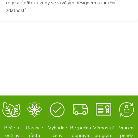
regulací přítoku vody se skvělým designem a funkční
zdatností.
Péče o
Garance
Výhodné
Bezpečná
Věrnostní
Vrácení
rostliny
růstu
ceny
doprava
program
peněz