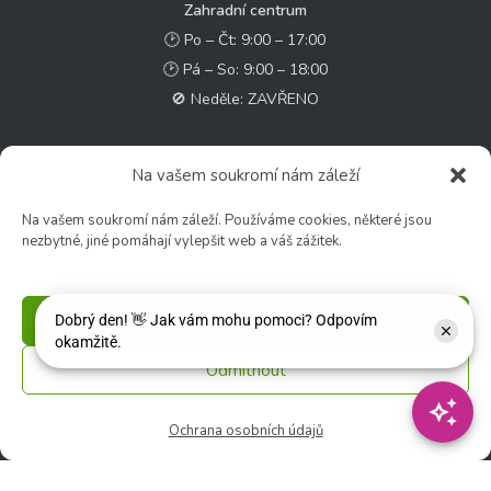
Zahradní centrum
🕑 Po – Čt: 9:00 – 17:00
🕑 Pá – So: 9:00 – 18:00
🚫 Neděle: ZAVŘENO
Květinářství
Na vašem soukromí nám záleží
🕑 Ut – Pá: 9:00 - 12:00 │ 13:00 - 17:00
🕑 So: 9:00 – 15:00
Na vašem soukromí nám záleží. Používáme cookies, některé jsou
nezbytné, jiné pomáhají vylepšit web a váš zážitek.
🚫 Ne - Po: ZAVŘENO
Rychlý kontakt:
Příjmout
✉️ e-shop@zcstrakovo.cz
Odmítnout
Sledujte nás:
Ochrana osobních údajů