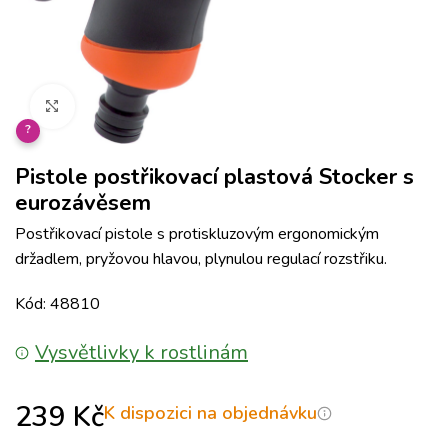
Klikněte pro zvětšení
?
Pistole postřikovací plastová Stocker s
eurozávěsem
Postřikovací pistole s protiskluzovým ergonomickým
držadlem, pryžovou hlavou, plynulou regulací rozstřiku.
Kód: 48810
Vysvětlivky k rostlinám
239
Kč
K dispozici na objednávku