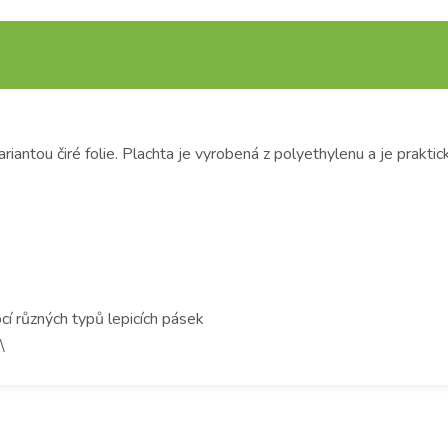
iantou čiré folie. Plachta je vyrobená z polyethylenu a je prakt
cí různých typů lepicích pásek
\