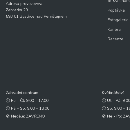
🌸 Květinářs
Adresa provozovny:
Zahradní 291
Poptávka
593 01 Bystřice nad Pernštejnem
Fotogalerie
Kariéra
Recenze
Zahradní centrum
Květinářství
🕑 Po – Čt: 9:00 – 17:00
🕑 Ut – Pá: 9:0
🕑 Pá – So: 9:00 – 18:00
🕑 So: 9:00 – 1
🚫 Neděle: ZAVŘENO
🚫 Ne - Po: Z