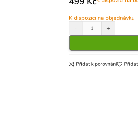
499
Kč
K dispozici na 
K dispozici na objednávku
Přidat k porovnání
Přida