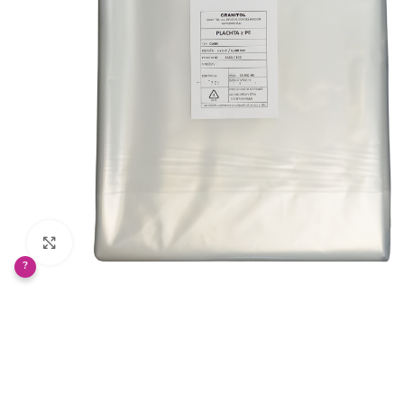
Klikněte pro zvětšení
?