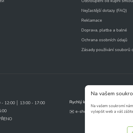
tví
Odstoupení od kupní smlo
Nejčastější dotazy (FAQ)
Reklamace
Doprava, platba a balné
Ochrana osobních údajů
Zásady používání souborů 
Na vašem soukro
Rychlý kontakt:
0 - 12:00 │ 13:00 - 17:00
Na vašem soukromí nám z
5:00
✉️ e-shop@zcstrakovo.cz
vylepšit web a váš zážite
AVŘENO