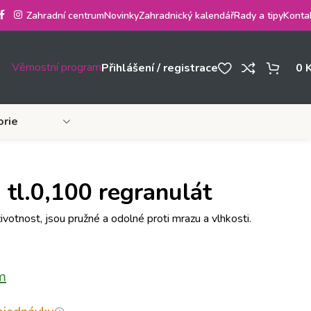
Zahradní centrum
Novinky
Zahradnický kalendář
Rady a tipy
Konta
Věrnostní program
Přihlášení / registrace
0
orie
 tl.0,100 regranulát
ivotnost, jsou pružné a odolné proti mrazu a vlhkosti.
m