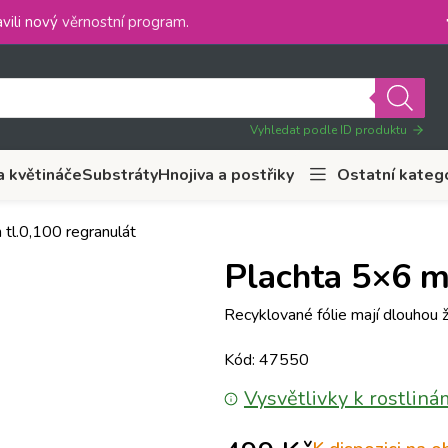
vili nový
věrnostní program
.
Vyhledat podle ID produktu
a květináče
Substráty
Hnojiva a postřiky
Ostatní kateg
tl.0,100 regranulát
Plachta 5×6 m
Recyklované fólie mají dlouhou ž
Kód: 47550
Vysvětlivky k rostliná