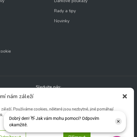
uvy
Dárkové poukazy
Rady a tipy
Novinky
cookie
Sledujte nás:
mí nám záleží
áleží. Používáme cookies, některé jsou nezbytné, jiné pomáhají
k.