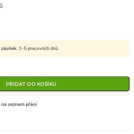
m
zásilek:
3-5 pracovních dnů
PŘIDAT DO KOŠÍKU
t na seznam přání