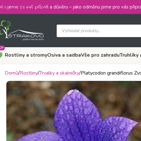
Skip to main content
ěkujeme za vaši přízeň a důvěru – jako odměnu jsme pro vás připra
OP
Rostliny a stromy
Osiva a sadba
Vše pro zahradu
Truhlíky 
Domů
Rostliny
Trvalky a skalničky
Platycodon grandiflorus Zv