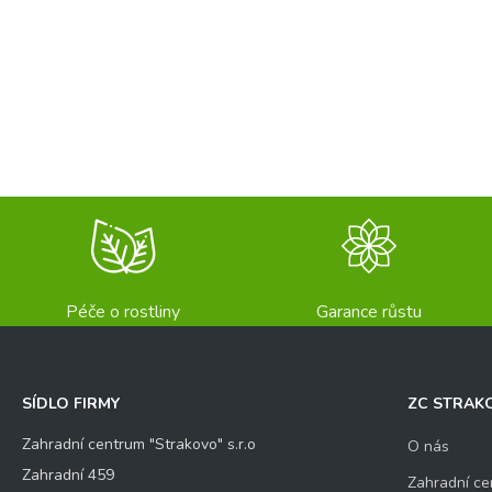
Péče o rostliny
Garance růstu
SÍDLO FIRMY
ZC STRAK
Zahradní centrum "Strakovo" s.r.o
O nás
Zahradní 459
Zahradní ce