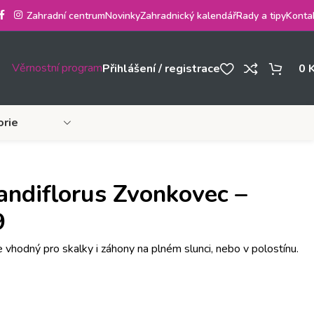
Zahradní centrum
Novinky
Zahradnický kalendář
Rady a tipy
Konta
Věrnostní program
Přihlášení / registrace
0
orie
andiflorus Zvonkovec –
9
e vhodný pro skalky i záhony na plném slunci, nebo v polostínu.