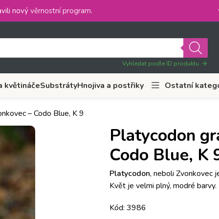
vili nový
věrnostní program
.
Vyhledat podle ID produktu
a květináče
Substráty
Hnojiva a postřiky
Ostatní kateg
onkovec – Codo Blue, K 9
Platycodon gr
Codo Blue, K 
Platycodon
, neboli Zvonkovec j
Květ je velmi plný, modré barvy.
Kód: 3986