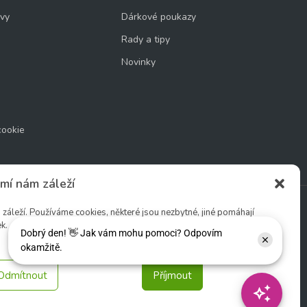
uvy
Dárkové poukazy
Rady a tipy
Novinky
cookie
mí nám záleží
áleží. Používáme cookies, některé jsou nezbytné, jiné pomáhají
k.
Sledujte nás:
Odmítnout
Příjmout