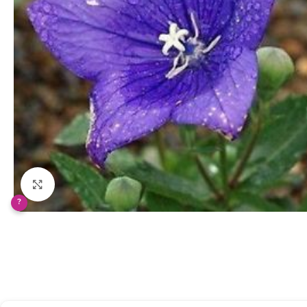
Klikněte pro zvětšení
?