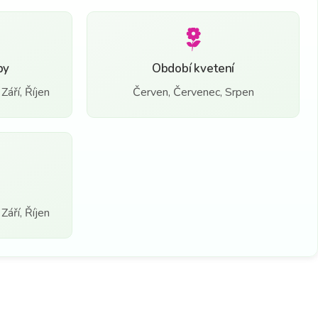
by
Období kvetení
Září, Říjen
Červen, Červenec, Srpen
Září, Říjen