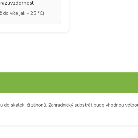
razuvzdornost
ž do více jak - 25 °C)
u do skalek, či záhonů. Zahradnický substrát bude vhodnou volbou