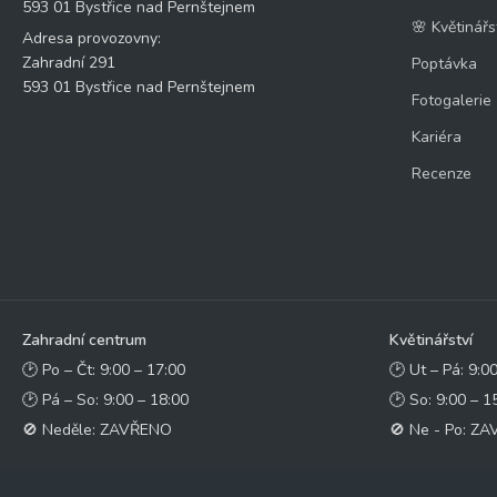
593 01 Bystřice nad Pernštejnem
🌸 Květinářs
Adresa provozovny:
Zahradní 291
Poptávka
593 01 Bystřice nad Pernštejnem
Fotogalerie
Kariéra
Recenze
Zahradní centrum
Květinářství
🕑 Po – Čt: 9:00 – 17:00
🕑 Ut – Pá: 9:0
🕑 Pá – So: 9:00 – 18:00
🕑 So: 9:00 – 1
🚫 Neděle: ZAVŘENO
🚫 Ne - Po: Z