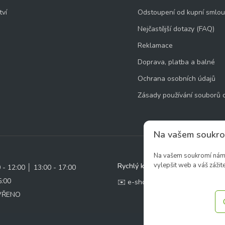
tví
Odstoupení od kupní smlo
Nejčastější dotazy (FAQ)
Reklamace
Doprava, platba a balné
Ochrana osobních údajů
Zásady používání souborů 
Na vašem soukro
Na vašem soukromí nám z
vylepšit web a váš zážite
Rychlý kontakt:
0 - 12:00 │ 13:00 - 17:00
5:00
✉️ e-shop@zcstrakovo.cz
AVŘENO