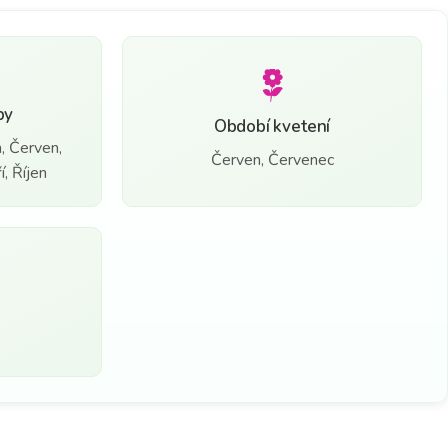
by
Období kvetení
, Červen,
Červen, Červenec
, Říjen