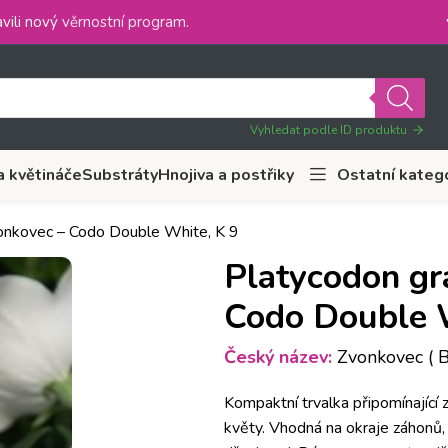
vili nový
věrnostní program
.
Vyhledat podle ID produktu
a květináče
Substráty
Hnojiva a postřiky
Ostatní kateg
vonkovec – Codo Double White, K 9
Platycodon gr
Codo Double 
Český název:
Zvonkovec ( 
Kompaktní trvalka připomínající z
květy. Vhodná na okraje záhonů,