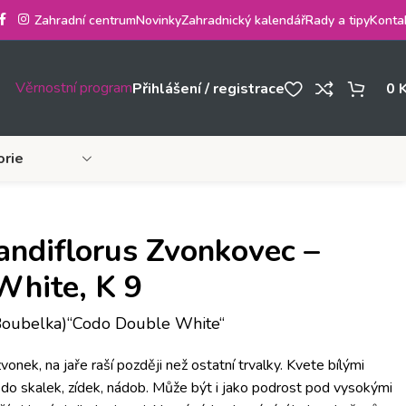
Zahradní centrum
Novinky
Zahradnický kalendář
Rady a tipy
Konta
Věrnostní program
Přihlášení / registrace
0
orie
andiflorus Zvonkovec –
White, K 9
Boubelka)“Codo Double White“
vonek, na jaře raší později než ostatní trvalky. Kvete bílými
 do skalek, zídek, nádob. Může být i jako podrost pod vysokými