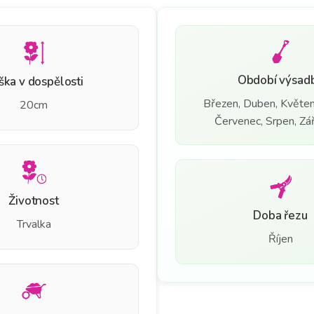
Období výsad
ška v dospělosti
Březen, Duben, Květen
20cm
Červenec, Srpen, Září
Životnost
Doba řezu
Trvalka
Říjen