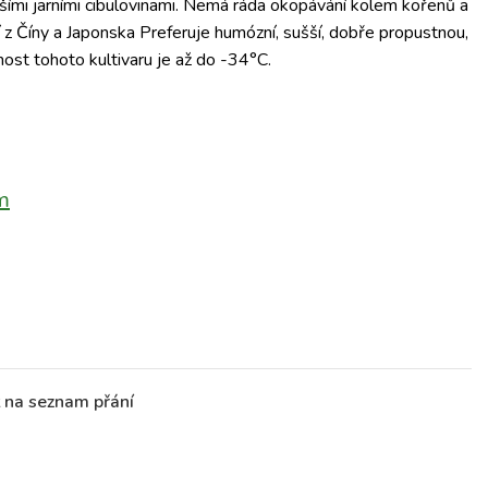
žšími jarními cibulovinami. Nemá ráda okopávání kolem kořenů a
 z Číny a Japonska Preferuje humózní, sušší, dobře propustnou,
nost tohoto kultivaru je až do -34°C.
m
t na seznam přání