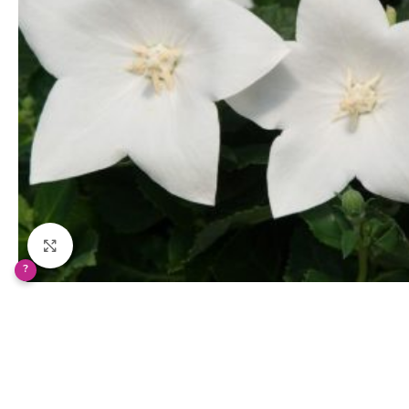
Klikněte pro zvětšení
?