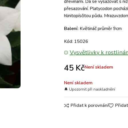
dřevinami. Dá se vysazovat s ni
přesazování. Platycodon pochází
hlinitopísčitou půdu. Mrazuvzdor
Balení:
Květináč průměr 9cm
Kód: 15026
Vysvětlivky k rostliná
45
Kč
Není skladem
Není skladem
Přidat k porovnání
Přida