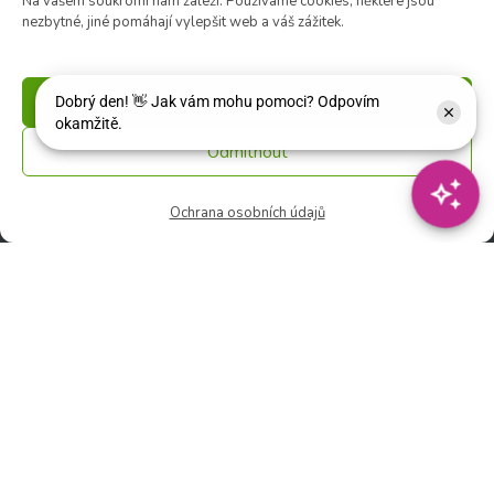
Na vašem soukromí nám záleží. Používáme cookies, některé jsou
nezbytné, jiné pomáhají vylepšit web a váš zážitek.
Květinářství
🕑 Ut – Pá: 9:00 - 12:00 │ 13:00 - 17:00
Příjmout
🕑 So: 9:00 – 15:00
🚫 Ne - Po: ZAVŘENO
Odmítnout
Rychlý kontakt:
Ochrana osobních údajů
✉️ e-shop@zcstrakovo.cz
Sledujte nás: