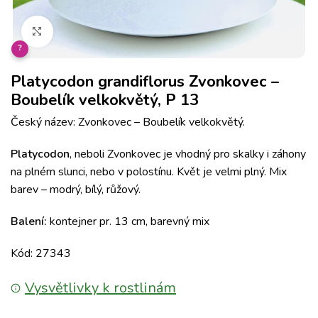
Klikněte pro zvětšení
?
Platycodon grandiflorus Zvonkovec –
Boubelík velkokvětý, P 13
Český název: Zvonkovec – Boubelík velkokvětý.
Platycodon
, neboli Zvonkovec je vhodný pro skalky i záhony
na plném slunci, nebo v polostínu. Květ je velmi plný. Mix
barev – modrý, bílý, růžový.
Balení:
kontejner pr. 13 cm, barevný mix
Kód: 27343
Vysvětlivky k rostlinám