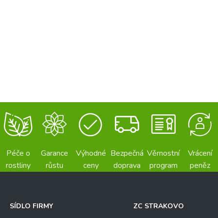
Péče o
Garance
Výhodné
Bezpečná
Věrnostní
Vrácení
rostliny
růstu
ceny
doprava
program
peněz
SÍDLO FIRMY
ZC STRAKOVO