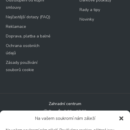
Odstoupení od kupní
Dárkové poukazy
smlouvy
Rady a tipy
Nejčastější dotazy (FAQ)
Novinky
Reklamace
Doprava, platba a balné
Ochrana osobních
údajů
Zásady používání
souborů cookie
Zahradní centrum
🕑 Po – Čt: 9:00 – 17:00
Na vašem soukromí nám záleží
🕑 Pá – So: 9:00 – 18:00
🚫 Neděle: ZAVŘENO