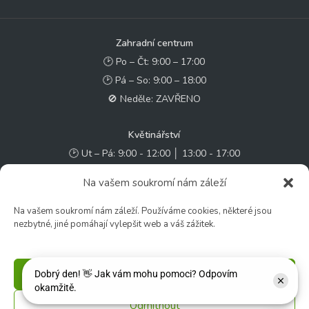
Zahradní centrum
🕑 Po – Čt: 9:00 – 17:00
🕑 Pá – So: 9:00 – 18:00
🚫 Neděle: ZAVŘENO
Květinářství
🕑 Ut – Pá: 9:00 - 12:00 │ 13:00 - 17:00
🕑 So: 9:00 – 15:00
Na vašem soukromí nám záleží
🚫 Ne - Po: ZAVŘENO
Na vašem soukromí nám záleží. Používáme cookies, některé jsou
nezbytné, jiné pomáhají vylepšit web a váš zážitek.
Rychlý kontakt:
✉️ e-shop@zcstrakovo.cz
Příjmout
Sledujte nás:
Odmítnout