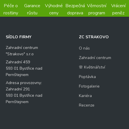
Péče o
Garance
Výhodné
Bezpečná
Věrnostní
Vrácení
rostliny
růstu
ceny
doprava
program
peněz
SÍDLO FIRMY
ZC STRAKOVO
Zahradní centrum
O nás
"Strakovo" s.r.o
Zahradní centrum
Zahradní 459
🌸 Květinářství
593 01 Bystřice nad
Pernštejnem
Poptávka
Adresa provozovny:
Fotogalerie
Zahradní 291
593 01 Bystřice nad
Kariéra
Pernštejnem
Recenze