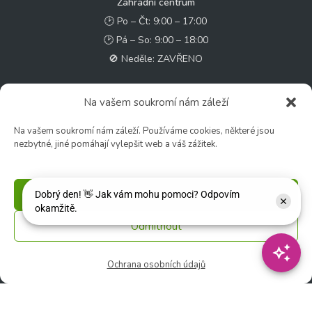
Zahradní centrum
🕑 Po – Čt: 9:00 – 17:00
🕑 Pá – So: 9:00 – 18:00
🚫 Neděle: ZAVŘENO
Květinářství
Na vašem soukromí nám záleží
🕑 Ut – Pá: 9:00 - 12:00 │ 13:00 - 17:00
Na vašem soukromí nám záleží. Používáme cookies, některé jsou
🕑 So: 9:00 – 15:00
nezbytné, jiné pomáhají vylepšit web a váš zážitek.
🚫 Ne - Po: ZAVŘENO
Rychlý kontakt:
Příjmout
✉️ e-shop@zcstrakovo.cz
Odmítnout
Sledujte nás:
Ochrana osobních údajů