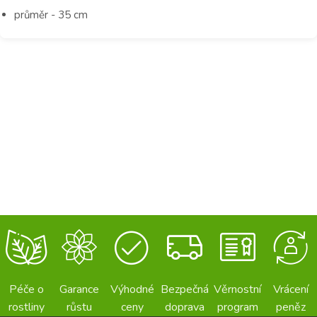
průměr - 35 cm
Péče o
Garance
Výhodné
Bezpečná
Věrnostní
Vrácení
rostliny
růstu
ceny
doprava
program
peněz