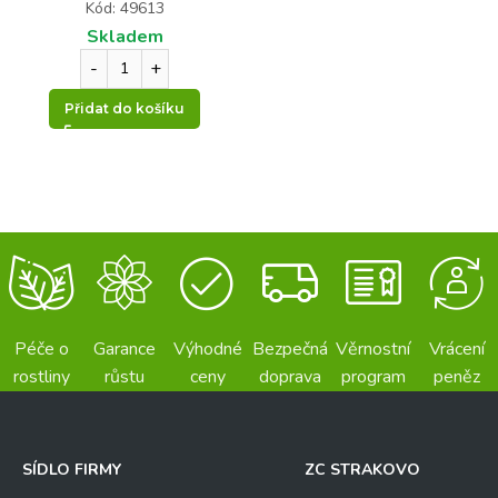
Kód: 49613
Skladem
Přidat do košíku
Péče o
Garance
Výhodné
Bezpečná
Věrnostní
Vrácení
rostliny
růstu
ceny
doprava
program
peněz
SÍDLO FIRMY
ZC STRAKOVO