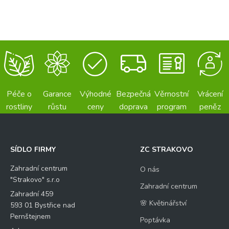
Péče o
Garance
Výhodné
Bezpečná
Věrnostní
Vrácení
rostliny
růstu
ceny
doprava
program
peněz
SÍDLO FIRMY
ZC STRAKOVO
Zahradní centrum
O nás
"Strakovo" s.r.o
Zahradní centrum
Zahradní 459
🌸 Květinářství
593 01 Bystřice nad
Pernštejnem
Poptávka