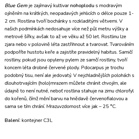
Blue Gem
je zajímavý kultivar
nohoplodu
s modravým
ojíněním na krátkých, neopadavých jehlicích o délce pouze 1-
2 cm. Rostlina tvoří bochánky s rozkladitými větvemi. V
našich podmínkách nedosahuje více než půl metru výšky a
metrové šířky, avšak to až ve věku až 50 let. Rostlinu lze
zjara nebo v polovině léta zastřihnout a tvarovat. Tvarováním
podpoříte hustotu keře a zajistíte pravidelný habitus. Samičí
rostliny, pokud jsou opyleny pylem ze samčí rostliny, tvoří
koncem léta drobné červené plody. Pdocarpus je trochu
podobný tisu, není ale jedovatý. V nejchladnějších polohách s
dlouhotrvajícím (holo)mrazem můžete chránit chvojím, ale
údajně to není nutné, neboť rostlina stahuje na zimu chlorofyl
do kořenů, čímž mění barvu na hnědavě červenofialovou a
sama se tím chrání. Mrazuvzdornost více jak – 25 °C.
Balení:
kontejner C3L