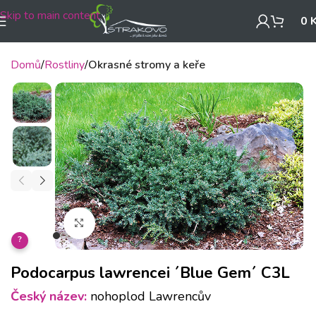
Skip to main content
0
Domů
Rostliny
Okrasné stromy a keře
Klikněte pro zvětšení
?
Podocarpus lawrencei ´Blue Gem´ C3L
Český název:
nohoplod Lawrencův