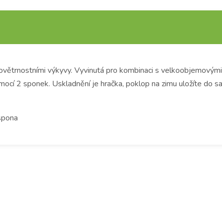
 povětrnostními výkyvy. Vyvinutá pro kombinaci s velkoobjemovým
omocí 2 sponek. Uskladnění je hračka, poklop na zimu uložíte do s
 spona