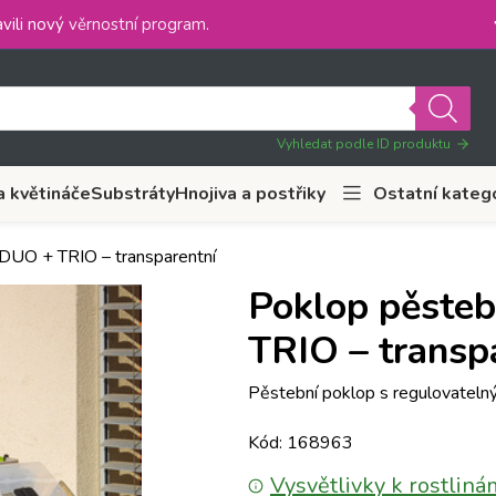
vili nový
věrnostní program
.
Vyhledat podle ID produktu
a květináče
Substráty
Hnojiva a postřiky
Ostatní kateg
DUO + TRIO – transparentní
Poklop pěste
TRIO – transp
Pěstební poklop s regulovatelný
Kód: 168963
Vysvětlivky k rostliná