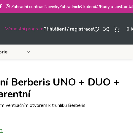
Zahradní centrum
Novinky
Zahradnický kalendář
Rady a tipy
Konta
Věrnostní program
Přihlášení / registrace
0
orie
bní Berberis UNO + DUO +
arentní
m ventilačním otvorem k truhlíku Berberis.
m