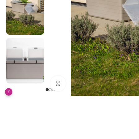
Klikněte pro zvětšení
?