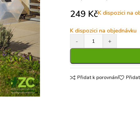
249
Kč
K dispozici na 
K dispozici na objednávku
Přidat k porovnání
Přida