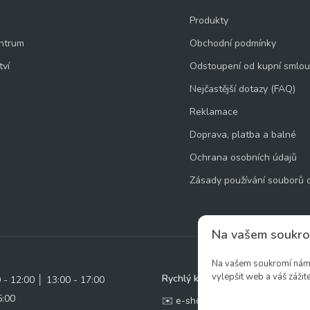
Produkty
ntrum
Obchodní podmínky
tví
Odstoupení od kupní smlo
Nejčastější dotazy (FAQ)
Reklamace
Doprava, platba a balné
Ochrana osobních údajů
Zásady používání souborů 
Na vašem soukro
Na vašem soukromí nám z
vylepšit web a váš zážite
Rychlý kontakt:
0 - 12:00 │ 13:00 - 17:00
5:00
✉️ e-shop@zcstrakovo.cz