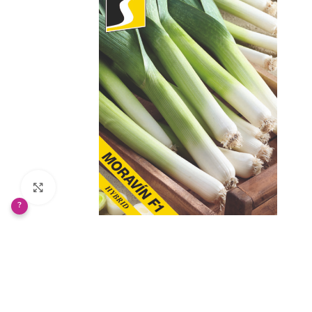
Klikněte pro zvětšení
?