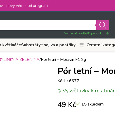
vili nový
věrnostní program
.
Vyhledat podle ID produktu
a květináče
Substráty
Hnojiva a postřiky
Ostatní kateg
YLINKY A ZELENINA
Pór letní – Moravín F1 2g
Pór letní – Mo
Kód: 46677
Vysvětlivky k rostliná
49
Kč
15 skladem