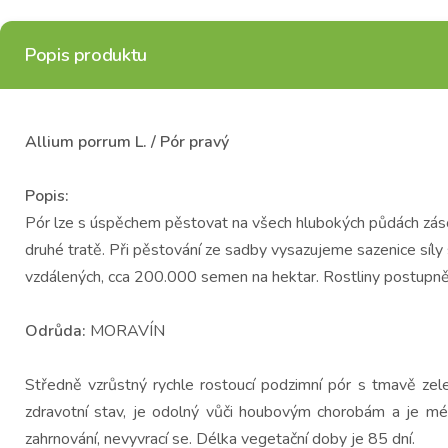
Popis produktu
Allium porrum L. / Pór pravý
Popis:
Pór lze s úspěchem pěstovat na všech hlubokých půdách záso
druhé tratě. Při pěstování ze sadby vysazujeme sazenice sí
vzdálených, cca 200.000 semen na hektar. Rostliny postupně
Odrůda:
MORAVÍN
Středně vzrůstný rychle rostoucí podzimní pór s tmavě zel
zdravotní stav, je odolný vůči houbovým chorobám a je mé
zahrnování, nevyvrací se. Délka vegetační doby je 85 dní.