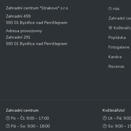
Zahradní centrum "Strakovo" s.r.o
O nás
Zahradní 459
Zahradní ce
593 01 Bystřice nad Pernštejnem
🌸 Květinářs
Adresa provozovny:
Zahradní 291
Poptávka
593 01 Bystřice nad Pernštejnem
Fotogalerie
Kariéra
Recenze
Zahradní centrum
Květinářství
🕑 Po – Čt: 9:00 – 17:00
🕑 Ut – Pá: 9:0
🕑 Pá – So: 9:00 – 18:00
🕑 So: 9:00 – 1