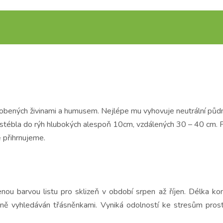
bených živinami a humusem. Nejlépe mu vyhovuje neutrální půdní
ly stébla do rýh hlubokých alespoň 10cm, vzdálených 30 – 40 cm
 přihrnujeme.
enou barvou listu pro sklizeň v období srpen až říjen. Délka k
ně vyhledáván třásněnkami. Vyniká odolností ke stresům prostř