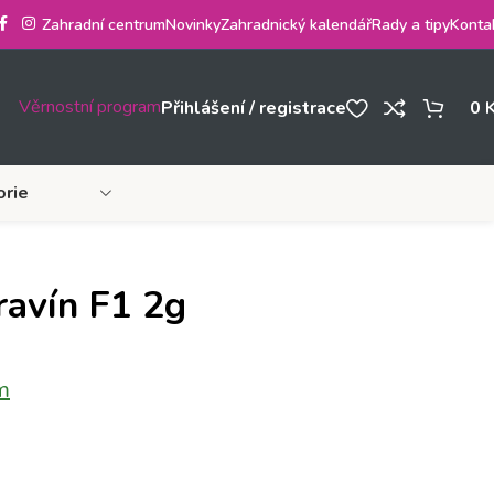
Zahradní centrum
Novinky
Zahradnický kalendář
Rady a tipy
Konta
Věrnostní program
Přihlášení / registrace
0
orie
ravín F1 2g
m