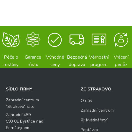
Péče o
Garance
Výhodné
Bezpečná
Věrnostní
Vrácení
rostliny
růstu
ceny
doprava
program
peněz
SÍDLO FIRMY
ZC STRAKOVO
Zahradní centrum
O nás
"Strakovo" s.r.o
Zahradní centrum
Zahradní 459
🌸 Květinářství
593 01 Bystřice nad
Pernštejnem
Poptávka