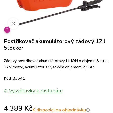
Klikněte pro zvětšení
?
Postřikovač akumulátorový zádový 12 l
Stocker
Zádový postřikovač akumulátorový LI-ION o objemu 8 litrů :
12V motor, akumulátor s vysokým objemem 2,5 Ah
Kód: 83641
Vysvětlivky k rostlinám
4 389
Kč
K dispozici na objednávku