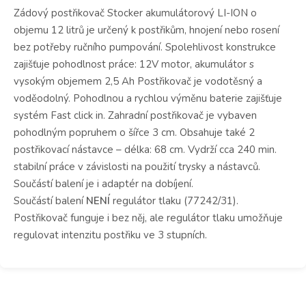
Zádový postřikovač Stocker akumulátorový LI-ION o
objemu 12 litrů je určený k postřikům, hnojení nebo rosení
bez potřeby ručního pumpování. Spolehlivost konstrukce
zajišťuje pohodlnost práce: 12V motor, akumulátor s
vysokým objemem 2,5 Ah Postřikovač je vodotěsný a
voděodolný. Pohodlnou a rychlou výměnu baterie zajišťuje
systém Fast click in. Zahradní postřikovač je vybaven
pohodlným popruhem o šířce 3 cm. Obsahuje také 2
postřikovací nástavce – délka: 68 cm. Vydrží cca 240 min.
stabilní práce v závislosti na použití trysky a nástavců.
Součástí balení je i adaptér na dobíjení.
Součástí balení
NENÍ
regulátor tlaku (77242/31).
Postřikovač funguje i bez něj, ale regulátor tlaku umožňuje
regulovat intenzitu postřiku ve 3 stupních.