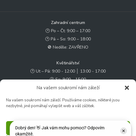
Zahradní centrum
🕑 Po – Čt: 9:00 – 17:00
🕑 Pá – So: 9:00 – 18:00
🚫 Neděle: ZAVŘENO
Květinářství
🕑 Ut – Pá: 9:00 - 12:00 │ 13:00 - 17:00
🕑 So: 9:00 – 15:00
🚫 Ne - Po: ZAVŘENO
Na vašem soukromí nám záleží
Na vašem soukromí nám záleží. Používáme cookies, některé jsou
Rychlý kontakt:
nezbytné, jiné pomáhají vylepšit web a váš zážitek.
✉️ e-shop@zcstrakovo.cz
Příjmout
Sledujte nás: