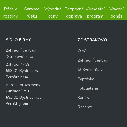
Péče o
Garance
Výhodné
Bezpečná
Věrnostní
Vrácení
rostliny
růstu
ceny
doprava
program
peněz
SÍDLO FIRMY
ZC STRAKOVO
Zahradní centrum
O nás
"Strakovo" s.r.o
Zahradní centrum
Zahradní 459
🌸 Květinářství
593 01 Bystřice nad
Pernštejnem
Poptávka
Adresa provozovny:
Fotogalerie
Zahradní 291
593 01 Bystřice nad
Kariéra
Pernštejnem
Recenze