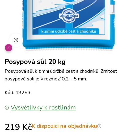
Klikněte pro zvětšení
?
Posypová sůl 20 kg
Posypová sůl k zimní údržbě cest a chodníků. Zrnitost
posypové soli je v rozmezí 0,2 – 5 mm.
Kód: 48253
Vysvětlivky k rostlinám
219
Kč
K dispozici na objednávku