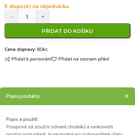
K dispozici na objednávku
PŘIDAT DO KOŠÍKU
Cena dopravy:
80kc
Přidat k porovnání
Přidat na seznam přání
Popis produktu
Popis a použití:
Posypová sůl slouží k ochraně chodníků a venkovních
prostor proti náledí. Je nevhodná pro potravinářské účely.