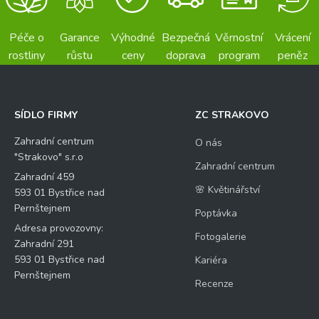
Péče o
Garance
Výhodné
Bezpečná
Věrnostní
Vrácení
rostliny
růstu
ceny
doprava
program
peněz
SÍDLO FIRMY
ZC STRAKOVO
Zahradní centrum
O nás
"Strakovo" s.r.o
Zahradní centrum
Zahradní 459
🌸 Květinářství
593 01 Bystřice nad
Pernštejnem
Poptávka
Adresa provozovny:
Fotogalerie
Zahradní 291
593 01 Bystřice nad
Kariéra
Pernštejnem
Recenze