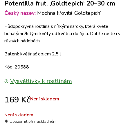
Potentilla frut. ‚Goldtepich‘ 20–30 cm
Český název:
Mochna křovitá ‚Goldtepich‘.
Půdopokryvná rostlina s nízkými nároky, která kvete
bohatými žlutými květy od května do října. Dobře roste i v
různých nádobách.
Balení:
květináč objem 2,5 l
Kód: 20588
Vysvětlivky k rostlinám
169
Kč
Není skladem
Není skladem