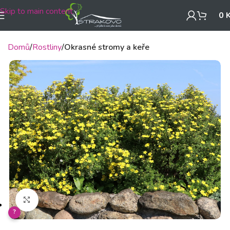
Skip to main content
0
Domů
Rostliny
Okrasné stromy a keře
Klikněte pro zvětšení
?