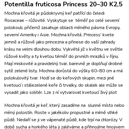
Potentilla fruticosa Princess 20–30 K2,5
Mochna křovitá je půdokryvný keř patřící do čeledi
Rosaceae – růžovité. Vyskytuje se téměř po celé severní
polokouli, přičemž zasahuje oblasti mírného pásma Evropy,
severní Ameriky i Asie. Mochna křovitá ‚Princess‘ kvete
jemně a růžově jako princezna a přinese do vaší zahrady
krásu na velmi dlouhou dobu. Vykvétá již v květnu ve světle
růžové květy a ty kvetou téměř do prvních mrazíků v říjnu.
Mají miskovité a pravidelný tvar, barevně je doplňují drobné
sytě zelené listy. Mochna dorůstá do výšky 60–80 cm a má
polokulovitý tvar. Hodí se do keřových skupin, mezi jiné
kvetoucí i stálezelené keře či trvalky, do skalek ale může se
vysadit jako solitér. Lze z ní vytvarovat kvetoucí živý plot
Mochna křovitá je keř, který zasadíme na slunné místo nebo
mírný polostín. Roste v jakékoliv propustné a mírně vlhké
půdě. Nedaří se ji ve vápenaté půdě, kde trpí na chlorózy. V
době sucha a horkého léta ji zaléváme a přihnojíme hnojivem