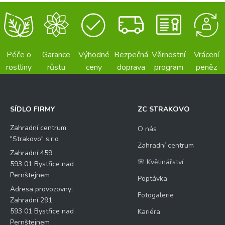
Péče o
Garance
Výhodné
Bezpečná
Věrnostní
Vrácení
rostliny
růstu
ceny
doprava
program
peněz
SÍDLO FIRMY
ZC STRAKOVO
Zahradní centrum
O nás
"Strakovo" s.r.o
Zahradní centrum
Zahradní 459
🌸 Květinářství
593 01 Bystřice nad
Pernštejnem
Poptávka
Adresa provozovny:
Fotogalerie
Zahradní 291
593 01 Bystřice nad
Kariéra
Pernštejnem