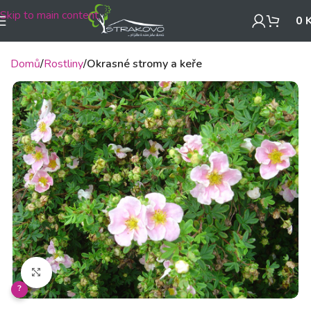
Skip to main content
0
Domů
Rostliny
Okrasné stromy a keře
Klikněte pro zvětšení
?