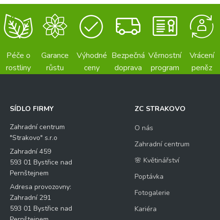
Péče o
Garance
Výhodné
Bezpečná
Věrnostní
Vrácení
rostliny
růstu
ceny
doprava
program
peněz
SÍDLO FIRMY
ZC STRAKOVO
Zahradní centrum
O nás
"Strakovo" s.r.o
Zahradní centrum
Zahradní 459
🌸 Květinářství
593 01 Bystřice nad
Pernštejnem
Poptávka
Adresa provozovny:
Fotogalerie
Zahradní 291
593 01 Bystřice nad
Kariéra
Pernštejnem