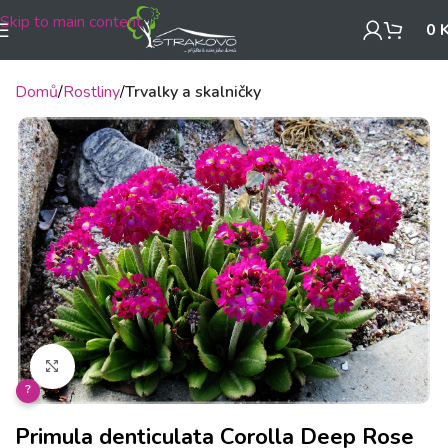
Skip to main content
0
Domů
Rostliny
Trvalky a skalničky
Klikněte pro zvětšení
?
Primula denticulata Corolla Deep Rose