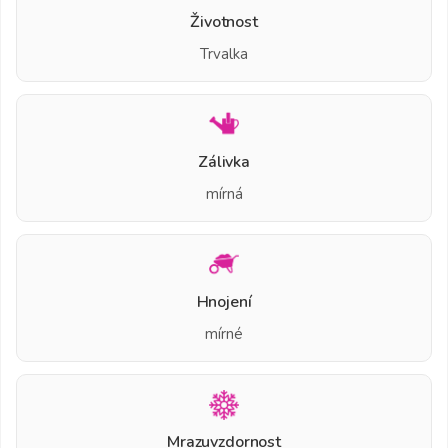
Životnost
Trvalka
Zálivka
mírná
Hnojení
mírné
Mrazuvzdornost