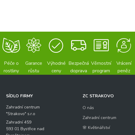
Péče o
Garance
Výhodné
Bezpečná
Věrnostní
Vrácení
rostliny
růstu
ceny
doprava
program
peněz
SÍDLO FIRMY
ZC STRAKOVO
Zahradní centrum
O nás
"Strakovo" s.r.o
Zahradní centrum
Zahradní 459
🌸 Květinářství
593 01 Bystřice nad