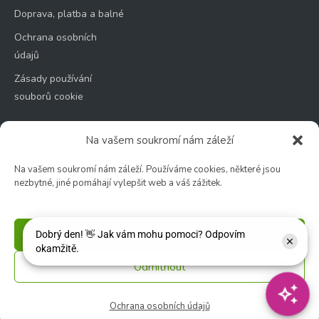
Doprava, platba a balné
Ochrana osobních
údajů
Zásady používání
souborů cookie
Na vašem soukromí nám záleží
Na vašem soukromí nám záleží. Používáme cookies, některé jsou
Zahradní centrum
nezbytné, jiné pomáhají vylepšit web a váš zážitek.
🕑 Po – Čt: 9:00 – 17:00
🕑 Pá – So: 9:00 – 18:00
Příjmout
🚫 Neděle: ZAVŘENO
Odmítnout
Květinářství
🕑 Ut – Pá: 9:00 - 12:00 │ 13:00 - 17:00
Ochrana osobních údajů
🕑 So: 9:00 – 15:00