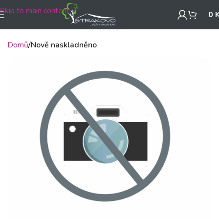
Skip to main content
0
Domů
Nově naskladněno