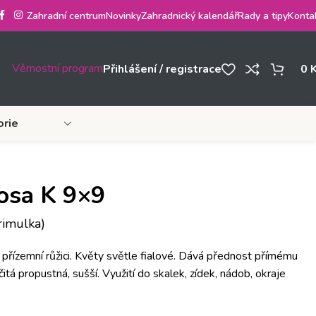
Zahradní centrum
Novinky
Zahradnický kalendář
Rady a tipy
Konta
Věrnostní program
Přihlášení / registrace
0
orie
osa K 9×9
rimulka)
v přízemní růžici. Květy světle fialové. Dává přednost přímému
sčitá propustná, sušší. Využití do skalek, zídek, nádob, okraje