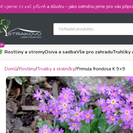
Skip to main content
ěkujeme za vaši přízeň a důvěru – jako odměnu jsme pro vás připra
OP
Rostliny a stromy
Osiva a sadba
Vše pro zahradu
Truhlíky 
Domů
Rostliny
Trvalky a skalničky
Primula frondosa K 9×9