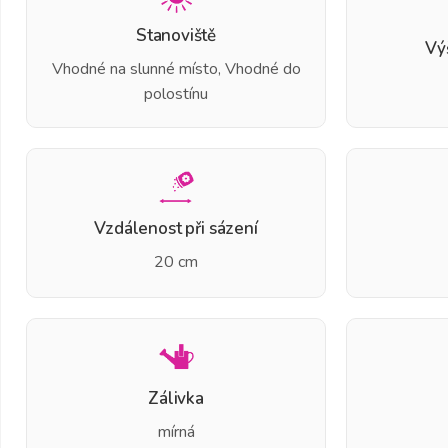
Stanoviště
Vý
Vhodné na slunné místo, Vhodné do
polostínu
Vzdálenost při sázení
20 cm
Zálivka
mírná