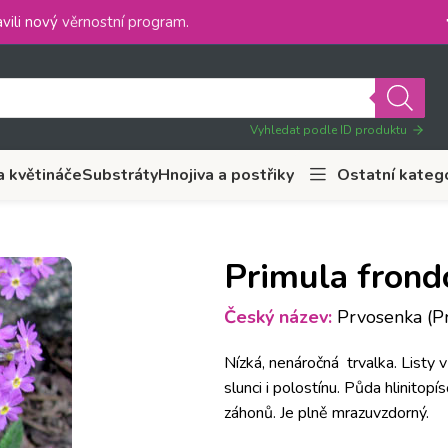
vili nový
věrnostní program
.
Vyhledat podle ID produktu
a květináče
Substráty
Hnojiva a postřiky
Ostatní kateg
Primula frond
Český název:
Prvosenka (P
Nízká, nenáročná trvalka. Listy 
slunci i polostínu. Půda hlinitopí
záhonů. Je plně mrazuvzdorný.