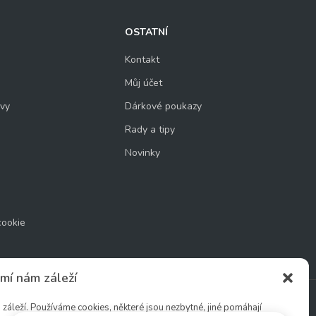
OSTATNÍ
Kontakt
Můj účet
uvy
Dárkové poukazy
Rady a tipy
Novinky
cookie
mí nám záleží
áleží. Používáme cookies, některé jsou nezbytné, jiné pomáhají