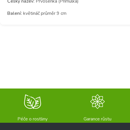
Český název:
Prvosenka (Primulka)
Balení:
květináč průměr 9 cm
Péče o rostliny
Garance růstu