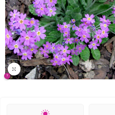
Klikněte pro zvětšení
?