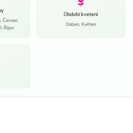
by
Období kvetení
, Červen,
Duben, Květen
, Říjen