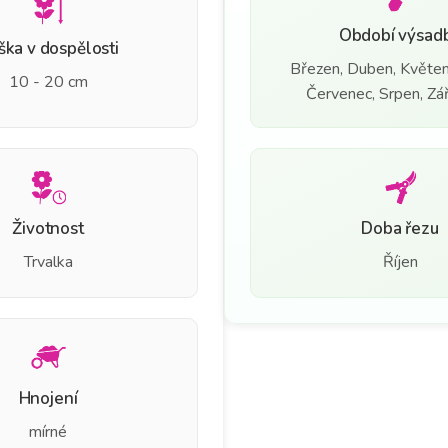
Období výsad
ška v dospělosti
Březen, Duben, Květen
10 - 20 cm
Červenec, Srpen, Září
Životnost
Doba řezu
Trvalka
Říjen
Hnojení
mírné