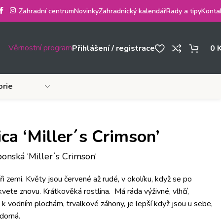
Zahradní centrum
Novinky
Zahradnický kalendář
Rady a tipy
Konta
Věrnostní program
Přihlášení / registrace
0
orie
ca ‘Miller´s Crimson’
onská ‘Miller´s Crimson‘
ři zemi. Květy jsou červené až rudé, v okolíku, když se po
ete znovu. Krátkověká rostlina. Má ráda výživné, vlhčí,
k vodním plochám, trvalkové záhony, je lepší když jsou u sebe,
dorná.