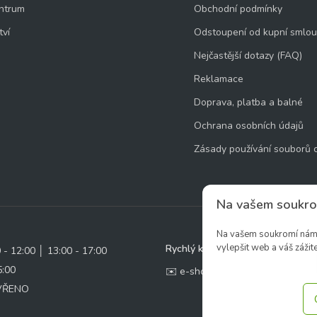
ntrum
Obchodní podmínky
tví
Odstoupení od kupní smlo
Nejčastější dotazy (FAQ)
Reklamace
Doprava, platba a balné
Ochrana osobních údajů
Zásady používání souborů 
Na vašem soukro
Na vašem soukromí nám z
vylepšit web a váš zážite
Rychlý kontakt:
0 - 12:00 │ 13:00 - 17:00
5:00
✉️ e-shop@zcstrakovo.cz
AVŘENO