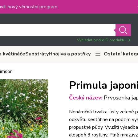
vili nový
věrnostní program
.
Vyhledat podle ID produktu
a květináče
Substráty
Hnojiva a postřiky
Ostatní kateg
rimson’
Primula japoni
Český název:
Prvosenka jap
Nenáročná trvalka, listy zelené p
odkvětu sestřihne na podzim vykv
propustné půdy. Využití výsadba 
alespoň 3 rostliny. Plně mrazuvz