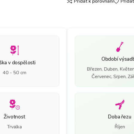
Přidat k porovnání
Přida
Období výsad
ška v dospělosti
Březen, Duben, Květen
40 - 50 cm
Červenec, Srpen, Září
Životnost
Doba řezu
Trvalka
Říjen