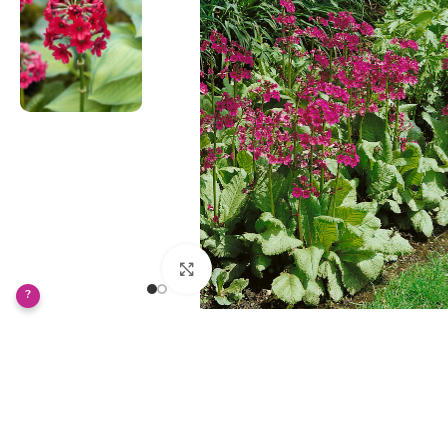
Klikněte pro zvětšení
?