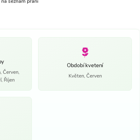
t na seznam přání
by
Období kvetení
, Červen,
Květen, Červen
, Říjen