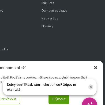
Můj účet
uvy
Dárkové poukazy
Rady a tipy
Novinky
cookie
mí nám záleží
áleží. Používáme cookies, některé jsou nezbytné, jiné pomáhají
k.
Sledujte nás:
Odmítnout
Příjmout