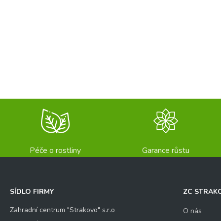
Péče o rostliny
Garance růstu
SÍDLO FIRMY
ZC STRAK
Zahradní centrum "Strakovo" s.r.o
O nás