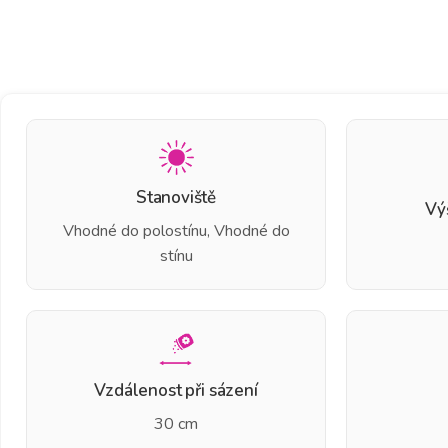
Stanoviště
Vý
Vhodné do polostínu, Vhodné do
stínu
Vzdálenost při sázení
30 cm