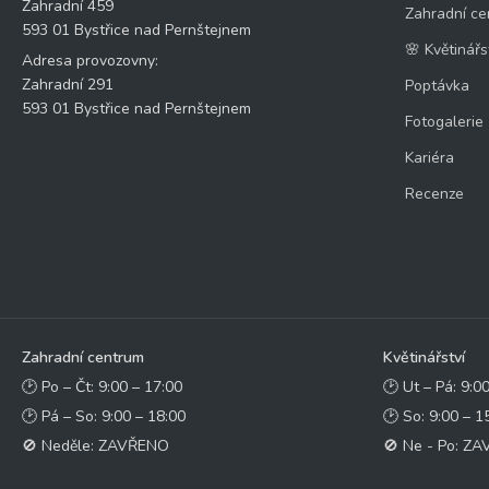
Zahradní 459
Zahradní ce
593 01 Bystřice nad Pernštejnem
🌸 Květinářs
Adresa provozovny:
Zahradní 291
Poptávka
593 01 Bystřice nad Pernštejnem
Fotogalerie
Kariéra
Recenze
Zahradní centrum
Květinářství
🕑 Po – Čt: 9:00 – 17:00
🕑 Ut – Pá: 9:0
🕑 Pá – So: 9:00 – 18:00
🕑 So: 9:00 – 1
🚫 Neděle: ZAVŘENO
🚫 Ne - Po: Z