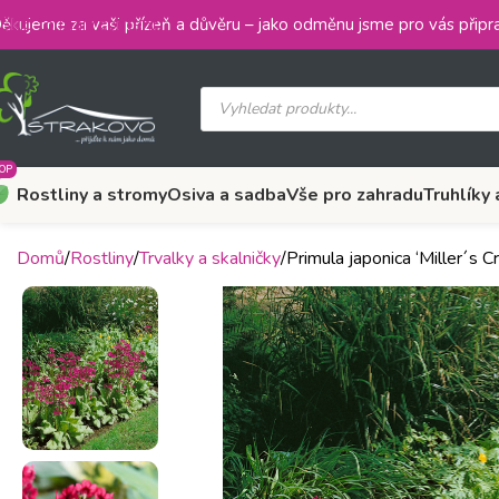
Skip to main content
ěkujeme za vaši přízeň a důvěru – jako odměnu jsme pro vás připra
OP
Rostliny a stromy
Osiva a sadba
Vše pro zahradu
Truhlíky 
Domů
Rostliny
Trvalky a skalničky
Primula japonica ‘Miller´s C