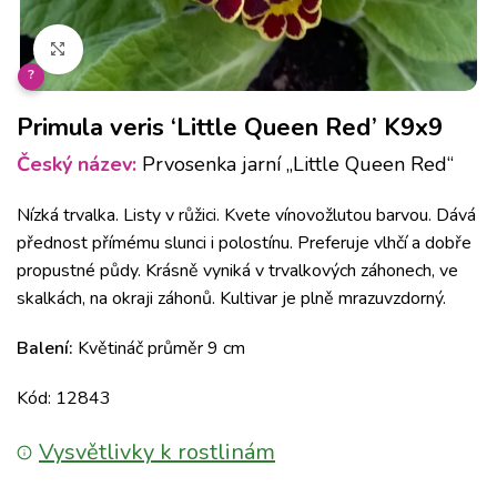
Klikněte pro zvětšení
?
Primula veris ‘Little Queen Red’ K9x9
Český název:
Prvosenka jarní „Little Queen Red“
Nízká trvalka. Listy v růžici. Kvete vínovožlutou barvou. Dává
přednost přímému slunci i polostínu. Preferuje vlhčí a dobře
propustné půdy. Krásně vyniká v trvalkových záhonech, ve
skalkách, na okraji záhonů. Kultivar je plně mrazuvzdorný.
Balení:
Květináč průměr 9 cm
Kód: 12843
Vysvětlivky k rostlinám