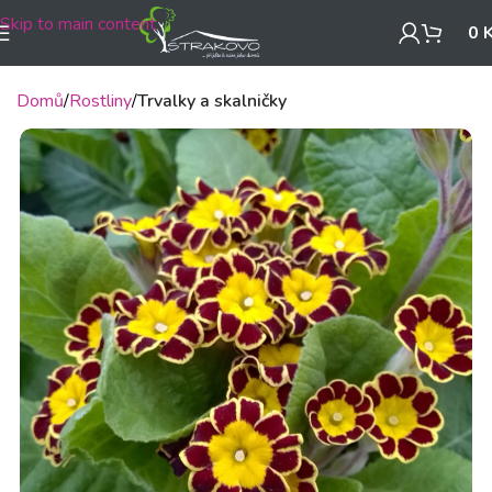
Skip to main content
0
Domů
Rostliny
Trvalky a skalničky