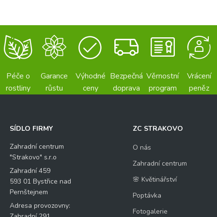
Péče o
Garance
Výhodné
Bezpečná
Věrnostní
Vrácení
rostliny
růstu
ceny
doprava
program
peněz
SÍDLO FIRMY
ZC STRAKOVO
Zahradní centrum
O nás
"Strakovo" s.r.o
Zahradní centrum
Zahradní 459
🌸 Květinářství
593 01 Bystřice nad
Pernštejnem
Poptávka
Adresa provozovny:
Fotogalerie
Zahradní 291