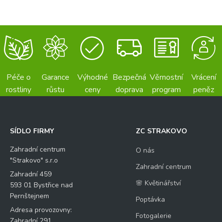
Péče o
Garance
Výhodné
Bezpečná
Věrnostní
Vrácení
rostliny
růstu
ceny
doprava
program
peněz
SÍDLO FIRMY
ZC STRAKOVO
Zahradní centrum
O nás
"Strakovo" s.r.o
Zahradní centrum
Zahradní 459
🌸 Květinářství
593 01 Bystřice nad
Pernštejnem
Poptávka
Adresa provozovny:
Fotogalerie
Zahradní 291