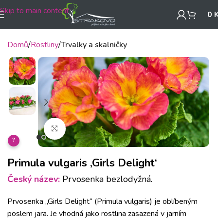
Skip to main content
0
Domů
Rostliny
Trvalky a skalničky
Klikněte pro zvětšení
?
Primula vulgaris ‚Girls Delight‘
Český název:
Prvosenka bezlodyžná.
Prvosenka „Girls Delight“ (Primula vulgaris) je oblíbeným
poslem jara. Je vhodná jako rostlina zasazená v jarním