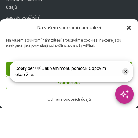
údajů
Zásady používání
souborů cookie
Na vašem soukromí nám záleží
Na vašem soukromí nám záleží. Používáme cookies, některé jsou
nezbytné, jiné pomáhají vylepšit web a váš zážitek.
Zahradní centrum
Příjmout
🕑 Po – Čt: 9:00 – 17:00
🕑 Pá – So: 9:00 – 18:00
Odmítnout
🚫 Neděle: ZAVŘENO
Ochrana osobních údajů
Květinářství
🕑 Ut – Pá: 9:00 - 12:00 │ 13:00 - 17:00
🕑 So: 9:00 – 15:00
🚫 Ne - Po: ZAVŘENO