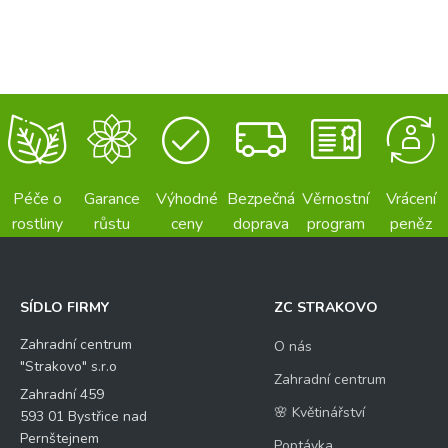
Péče o
Garance
Výhodné
Bezpečná
Věrnostní
Vrácení
rostliny
růstu
ceny
doprava
program
peněz
SÍDLO FIRMY
ZC STRAKOVO
Zahradní centrum
O nás
"Strakovo" s.r.o
Zahradní centrum
Zahradní 459
🌸 Květinářství
593 01 Bystřice nad
Pernštejnem
Poptávka