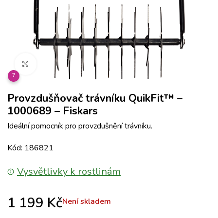
Klikněte pro zvětšení
?
Provzdušňovač trávníku QuikFit™ –
1000689 – Fiskars
Ideální pomocník pro provzdušnění trávníku.
Kód: 186821
Vysvětlivky k rostlinám
1 199
Kč
Není skladem