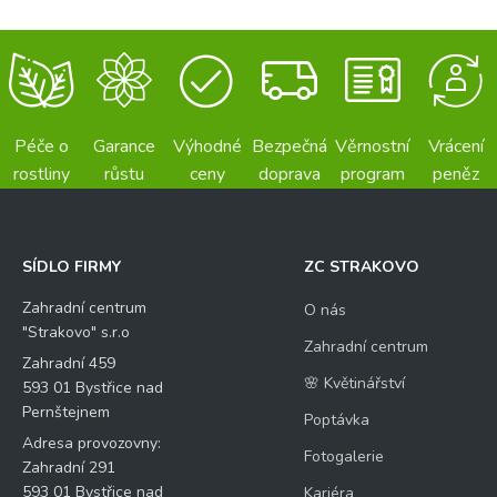
Péče o
Garance
Výhodné
Bezpečná
Věrnostní
Vrácení
rostliny
růstu
ceny
doprava
program
peněz
SÍDLO FIRMY
ZC STRAKOVO
Zahradní centrum
O nás
"Strakovo" s.r.o
Zahradní centrum
Zahradní 459
🌸 Květinářství
593 01 Bystřice nad
Pernštejnem
Poptávka
Adresa provozovny:
Fotogalerie
Zahradní 291
593 01 Bystřice nad
Kariéra