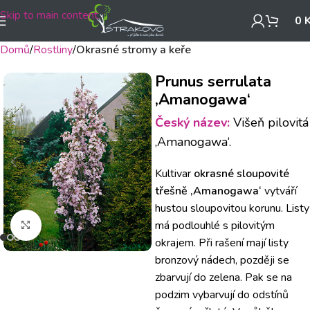
Skip to main content
0
Domů
Rostliny
Okrasné stromy a keře
Prunus serrulata
‚Amanogawa‘
Český název:
Višeň pilovitá
‚Amanogawa‘.
Kultivar
okrasné sloupovité
třešně ‚Amanogawa‘
vytváří
hustou sloupovitou korunu. Listy
má podlouhlé s pilovitým
Klikněte pro zvětšení
okrajem. Při rašení mají listy
bronzový nádech, později se
zbarvují do zelena. Pak se na
podzim vybarvují do odstínů