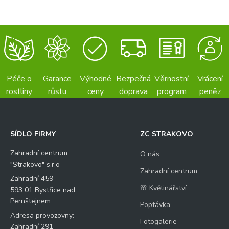
Péče o
Garance
Výhodné
Bezpečná
Věrnostní
Vrácení
rostliny
růstu
ceny
doprava
program
peněz
SÍDLO FIRMY
ZC STRAKOVO
Zahradní centrum
O nás
"Strakovo" s.r.o
Zahradní centrum
Zahradní 459
🌸 Květinářství
593 01 Bystřice nad
Pernštejnem
Poptávka
Adresa provozovny:
Fotogalerie
Zahradní 291