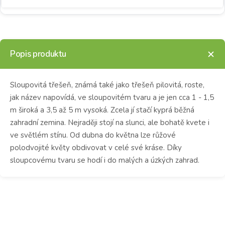
Popis produktu
Sloupovitá třešeň, známá také jako třešeň pilovitá, roste,
jak název napovídá, ve sloupovitém tvaru a je jen cca 1 - 1,5
m široká a 3,5 až 5 m vysoká.
Zcela jí stačí kyprá běžná
zahradní zemina.
Nejraději stojí na slunci, ale bohatě kvete i
ve světlém stínu.
Od dubna do května lze růžové
polodvojité květy obdivovat v celé své kráse.
Díky
sloupcovému tvaru se hodí i do malých a úzkých zahrad.