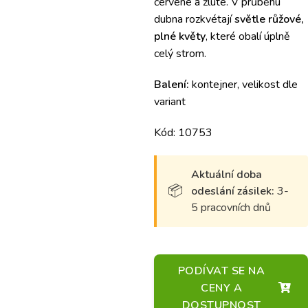
červené a žluté. V průběhu
dubna rozkvétají
světle růžové,
plné květy
, které obalí úplně
celý strom.
Balení:
kontejner, velikost dle
variant
Kód: 10753
Aktuální doba
odeslání zásilek:
3-
5 pracovních dnů
PODÍVAT SE NA
CENY A
DOSTUPNOST