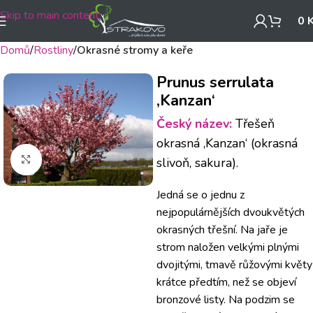
Skip to main content
0
Domů
Rostliny
Okrasné stromy a keře
Prunus serrulata
‚Kanzan‘
Český název:
Třešeň
okrasná ‚Kanzan‘ (okrasná
Klikněte pro zvětšení
slivoň, sakura).
Jedná se o jednu z
nejpopulárnějších dvoukvětých
okrasných třešní. Na jaře je
strom naložen velkými plnými
dvojitými, tmavě růžovými květy
krátce předtím, než se objeví
bronzové listy. Na podzim se