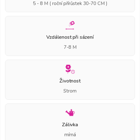
5 - 8 M ( roční přírůstek 30-70 CM )
Vzdálenost při sázení
7-8 M
Životnost
Strom
Zálivka
mírná