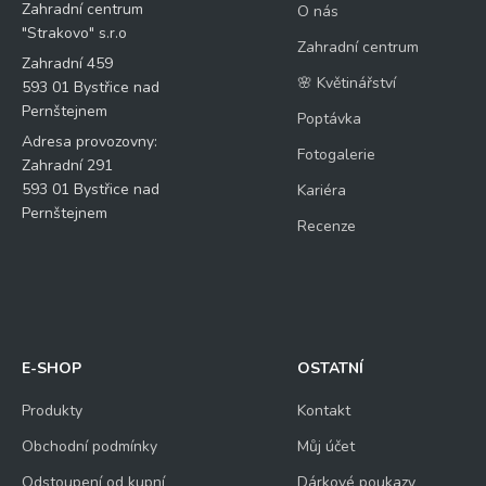
Zahradní centrum
O nás
"Strakovo" s.r.o
Zahradní centrum
Zahradní 459
🌸 Květinářství
593 01 Bystřice nad
Pernštejnem
Poptávka
Adresa provozovny:
Fotogalerie
Zahradní 291
593 01 Bystřice nad
Kariéra
Pernštejnem
Recenze
E-SHOP
OSTATNÍ
Produkty
Kontakt
Obchodní podmínky
Můj účet
Odstoupení od kupní
Dárkové poukazy