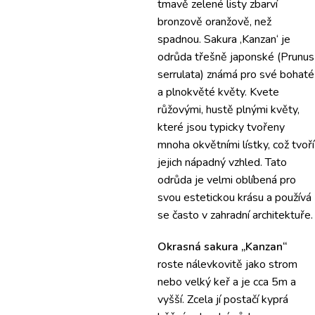
tmavě zelené listy zbarví
bronzově oranžově, než
spadnou. Sakura ‚Kanzan‘ je
odrůda třešně japonské (Prunus
serrulata) známá pro své bohaté
a plnokvěté květy. Kvete
růžovými, hustě plnými květy,
které jsou typicky tvořeny
mnoha okvětními lístky, což tvoří
jejich nápadný vzhled. Tato
odrůda je velmi oblíbená pro
svou estetickou krásu a používá
se často v zahradní architektuře.
Okrasná sakura
„Kanzan“
roste nálevkovitě jako strom
nebo velký keř a je cca 5m a
vyšší. Zcela jí postačí kyprá