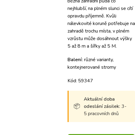
běžná zahradní půda co
nejhlubší, na plném slunci se cítí
opravdu příjemně. Kvůli
nálevkovité koruně potřebuje na
zahradě trochu místa, v plném
vzrůstu může dosáhnout výšky
5 až 8 m a šířky až 5 M.
Balení:
různé varianty,
kontejnerované stromy
Kód: 59347
Aktuální doba
odeslání zásilek:
3-
5 pracovních dnů