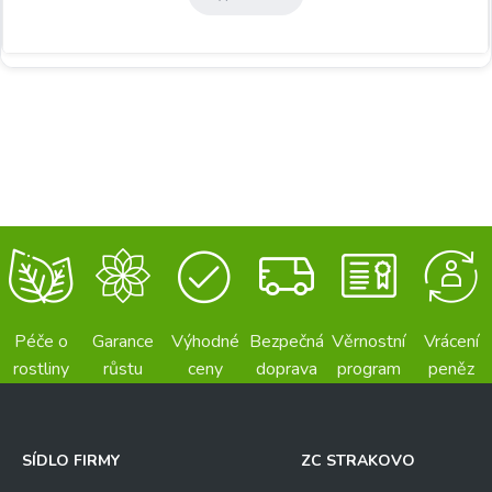
Péče o
Garance
Výhodné
Bezpečná
Věrnostní
Vrácení
rostliny
růstu
ceny
doprava
program
peněz
SÍDLO FIRMY
ZC STRAKOVO