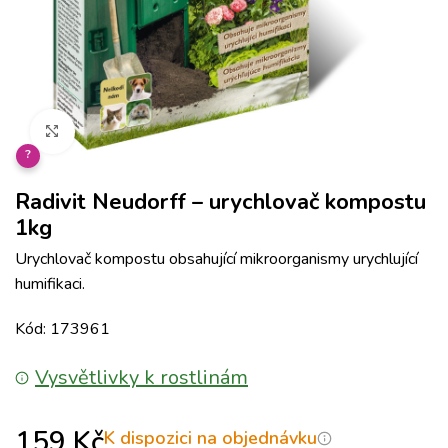
Klikněte pro zvětšení
?
Radivit Neudorff – urychlovač kompostu
1kg
Urychlovač kompostu obsahující mikroorganismy urychlující
humifikaci.
Kód: 173961
Vysvětlivky k rostlinám
159
Kč
K dispozici na objednávku