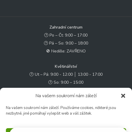
Zahradní centrum
🕑 Po – Čt: 9:00 – 17:00
🕑 Pá – So: 9:00 – 18:00
🚫 Neděle: ZAVŘENO
Květinářství
🕑 Ut – Pá: 9:00 - 12:00 │ 13:00 - 17:00
🕑 So: 9:00 – 15:00
🚫 Ne - Po: ZAVŘENO
Na vašem soukromí nám záleží
Rychlý kontakt:
Na vašem soukromí nám záleží. Používáme cookies, některé jsou
nezbytné, jiné pomáhají vylepšit web a váš zážitek.
✉️ e-shop@zcstrakovo.cz
Sledujte nás: