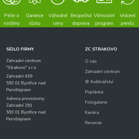
Péče o
Garance
Výhodné
Bezpečná
Věrnostní
Vrácení
rostliny
růstu
ceny
doprava
program
peněz
SÍDLO FIRMY
ZC STRAKOVO
Zahradní centrum
O nás
"Strakovo" s.r.o
Zahradní centrum
Zahradní 459
🌸 Květinářství
593 01 Bystřice nad
Pernštejnem
Poptávka
Adresa provozovny:
Fotogalerie
Zahradní 291
593 01 Bystřice nad
Kariéra
Pernštejnem
Recenze