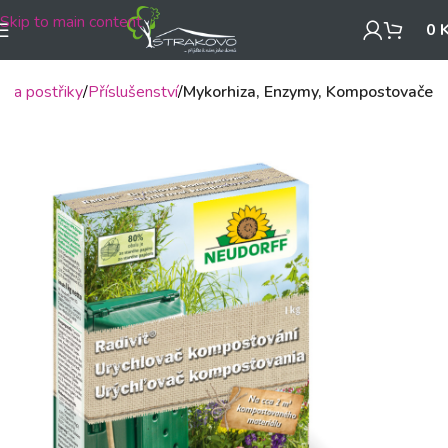
Skip to main content
0
a a postřiky
Příslušenství
Mykorhiza, Enzymy, Kompostovače