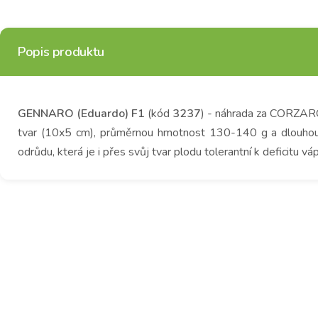
Popis produktu
GENNARO (Eduardo) F1
(kód
3237
) - náhrada za CORZARO
tvar (10x5 cm), průměrnou hmotnost 130-140 g a dlouhou trv
odrůdu, která je i přes svůj tvar plodu tolerantní k deficitu