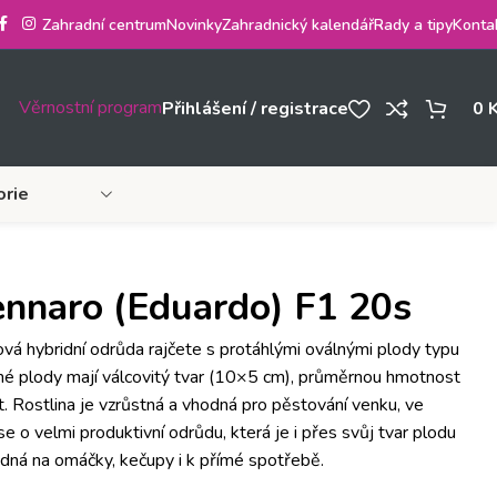
Zahradní centrum
Novinky
Zahradnický kalendář
Rady a tipy
Konta
Věrnostní program
Přihlášení / registrace
0
orie
Gennaro (Eduardo) F1 20s
 hybridní odrůda rajčete s protáhlými oválnými plody typu
plody mají válcovitý tvar (10×5 cm), průměrnou hmotnost
. Rostlina je vzrůstná a vhodná pro pěstování venku, ve
á se o velmi produktivní odrůdu, která je i přes svůj tvar plodu
hodná na omáčky, kečupy i k přímé spotřebě.