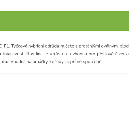
 F1. Tyčková hybridní odrůda rajčete s protáhlými oválnými pl
anlivost. Rostlina je vzrůstná a vhodná pro pěstování venku, ve
 vápníku. Vhodná na omáčky, kečupy i k přímé spotřebě.