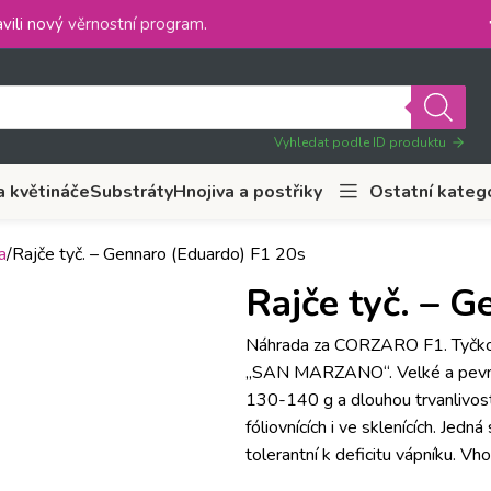
vili nový
věrnostní program
.
Vyhledat podle ID produktu
a květináče
Substráty
Hnojiva a postřiky
Ostatní kateg
a
Rajče tyč. – Gennaro (Eduardo) F1 20s
Rajče tyč. – 
Náhrada za CORZARO F1. Tyčková
„SAN MARZANO“. Velké a pevné 
130-140 g a dlouhou trvanlivost
fóliovnících i ve sklenících. Jedn
tolerantní k deficitu vápníku. V