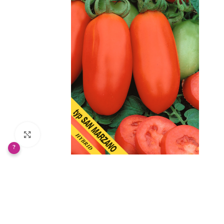
Klikněte pro zvětšení
?