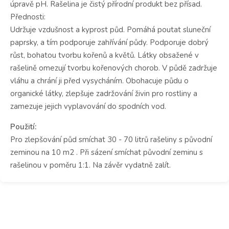
úpravě pH. Rašelina je čistý přírodní produkt bez přísad.
Přednosti:
Udržuje vzdušnost a kyprost půd. Pomáhá poutat sluneční
paprsky, a tím podporuje zahřívání půdy. Podporuje dobrý
růst, bohatou tvorbu kořenů a květů. Látky obsažené v
rašelině omezují tvorbu kořenových chorob. V půdě zadržuje
vláhu a chrání ji před vysycháním. Obohacuje půdu o
organické látky, zlepšuje zadržování živin pro rostliny a
zamezuje jejich vyplavování do spodních vod.
Použití:
Pro zlepšování půd smíchat 30 - 70 litrů rašeliny s původní
zeminou na 10 m2 . Při sázení smíchat původní zeminu s
rašelinou v poměru 1:1. Na závěr vydatně zalít.