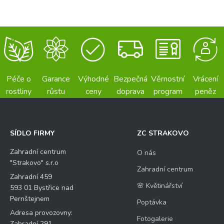
Péče o
Garance
Výhodné
Bezpečná
Věrnostní
Vrácení
rostliny
růstu
ceny
doprava
program
peněz
SÍDLO FIRMY
ZC STRAKOVO
Zahradní centrum
O nás
"Strakovo" s.r.o
Zahradní centrum
Zahradní 459
🌸 Květinářství
593 01 Bystřice nad
Pernštejnem
Poptávka
Adresa provozovny:
Fotogalerie
Zahradní 291