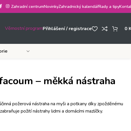
Zahradní centrum
Novinky
Zahradnický kalendář
Rady a tipy
Konta
Věrnostní program
Přihlášení / registrace
0
orie
facoum – měkká nástraha
účinná požerová nástraha na myši a potkany díky zpožděnému
abraňuje požití nástrahy lidmi a domácími mazlíčky.