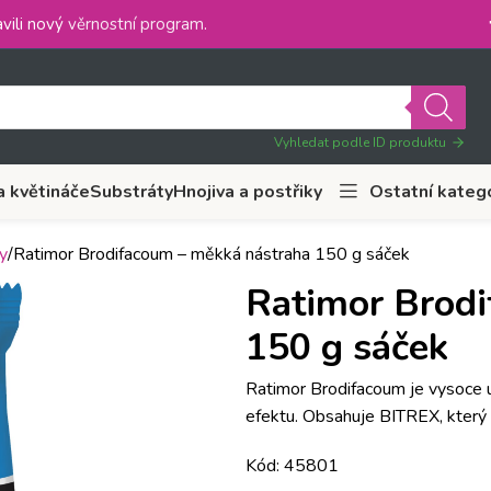
vili nový
věrnostní program
.
Vyhledat podle ID produktu
a květináče
Substráty
Hnojiva a postřiky
Ostatní kateg
y
Ratimor Brodifacoum – měkká nástraha 150 g sáček
Ratimor Brodi
150 g sáček
Ratimor Brodifacoum je vysoce 
efektu. Obsahuje BITREX, který z
Kód: 45801