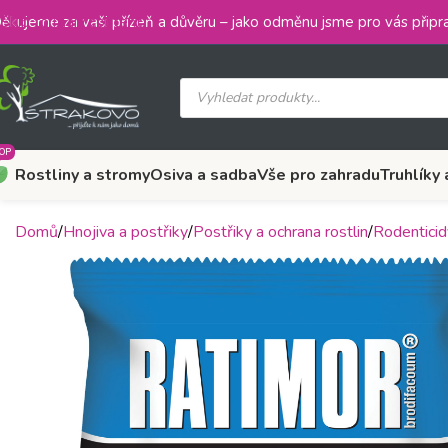
Skip to main content
ěkujeme za vaši přízeň a důvěru – jako odměnu jsme pro vás připra
OP
Rostliny a stromy
Osiva a sadba
Vše pro zahradu
Truhlíky 
Domů
Hnojiva a postřiky
Postřiky a ochrana rostlin
Rodenticid