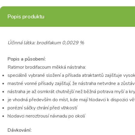
Popis produktu
Účinná látka: brodifakum 0,0029 %
Popis a působení:
Ratimor brodifacoum měkká nástraha:
speciálně vybrané složení a přísada atraktantů zajišťuje vys
mastné vonné přísady zajišťují, že nástraha netvrdne a zůstá
nástraha je až osmkrát chutnější než běžná potrava myší a kr
je vhodná především do míst, kde mají hlodavci k dispozici větš
porézní sáčky chrání před vlhkostí
hlodavci neroztrousí návnadu po okolí
Dávkování: