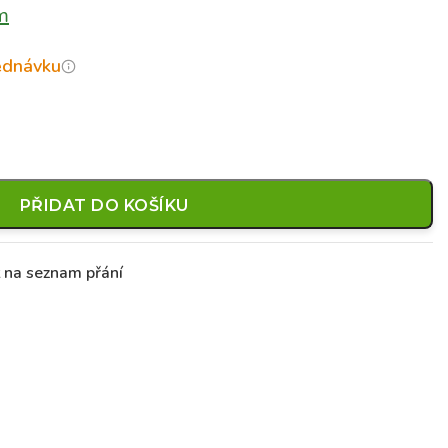
m
jednávku
PŘIDAT DO KOŠÍKU
t na seznam přání