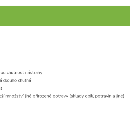
okou chutnost nástrahy
vá dlouho chutná
ys
í množství jiné přirozené potravy (sklady obilí, potravin a jiné)