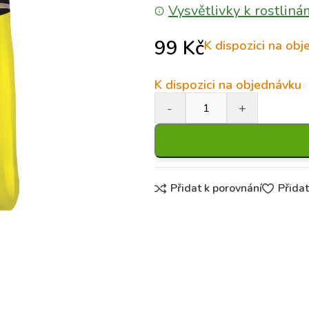
Vysvětlivky k rostliná
99
Kč
K dispozici na ob
K dispozici na objednávku
Přidat k porovnání
Přida