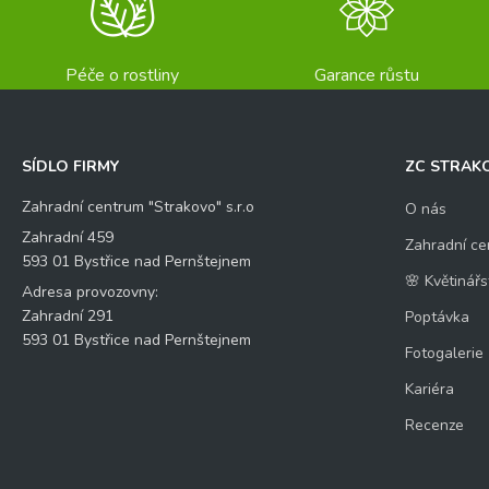
Péče o rostliny
Garance růstu
SÍDLO FIRMY
ZC STRAK
Zahradní centrum "Strakovo" s.r.o
O nás
Zahradní 459
Zahradní ce
593 01 Bystřice nad Pernštejnem
🌸 Květinářs
Adresa provozovny:
Zahradní 291
Poptávka
593 01 Bystřice nad Pernštejnem
Fotogalerie
Kariéra
Recenze