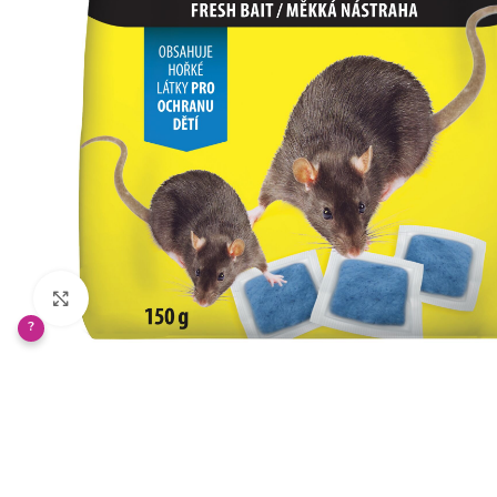
Klikněte pro zvětšení
?