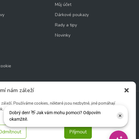
Můj účet
uvy
Dárkové poukazy
Rady a tipy
Novinky
cookie
mí nám záleží
áleží. Používáme cookies, některé jsou nezbytné, jiné pomáhají
k.
Sledujte nás:
Odmítnout
Příjmout