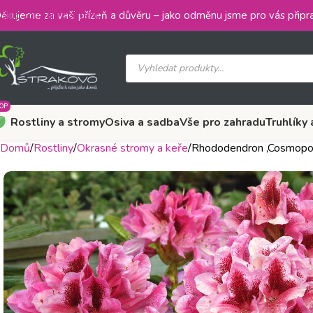
Skip to main content
ěkujeme za vaši přízeň a důvěru – jako odměnu jsme pro vás připra
OP
Rostliny a stromy
Osiva a sadba
Vše pro zahradu
Truhlíky 
Domů
Rostliny
Okrasné stromy a keře
Rhododendron ‚Cosmopol