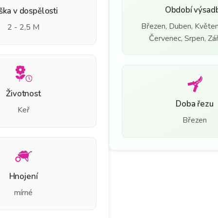
Období výsad
ška v dospělosti
Březen, Duben, Květen
2 - 2,5 M
Červenec, Srpen, Září
Životnost
Doba řezu
Keř
Březen
Hnojení
mírné