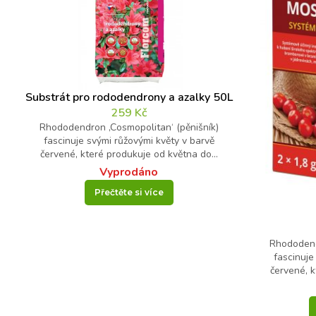
Substrát pro rododendrony a azalky 50L
259
Kč
Rhododendron ‚Cosmopolitan‘ (pěnišník)
fascinuje svými růžovými květy v barvě
červené, které produkuje od května do...
Vyprodáno
Přečtěte si více
Rhododend
fascinuje
červené, k