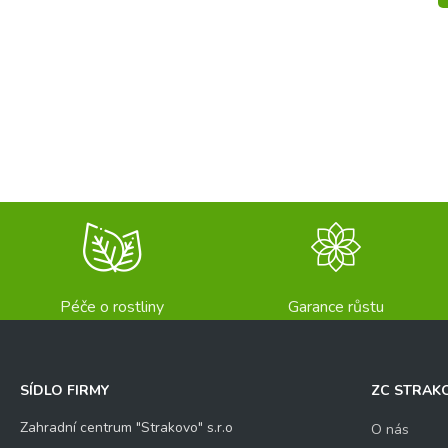
Péče o rostliny
Garance růstu
SÍDLO FIRMY
ZC STRAK
Zahradní centrum "Strakovo" s.r.o
O nás