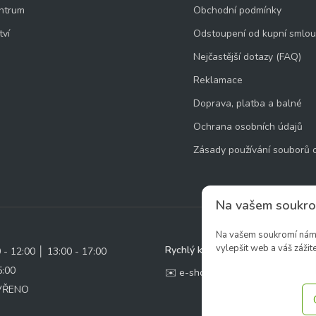
ntrum
Obchodní podmínky
tví
Odstoupení od kupní smlo
Nejčastější dotazy (FAQ)
Reklamace
Doprava, platba a balné
Ochrana osobních údajů
Zásady používání souborů 
Na vašem soukro
Na vašem soukromí nám z
vylepšit web a váš zážite
Rychlý kontakt:
0 - 12:00 │ 13:00 - 17:00
5:00
✉️ e-shop@zcstrakovo.cz
AVŘENO