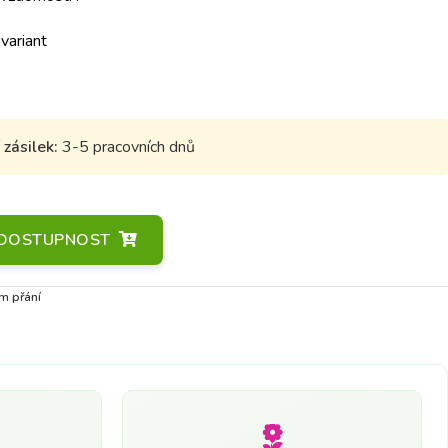
 variant
zásilek:
3-5 pracovních dnů
A DOSTUPNOST
m přání