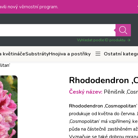
vili nový
věrnostní program
.
Vyhledat podle ID produktu
a květináče
Substráty
Hnojiva a postřiky
Ostatní kateg
itan‘
Rhododendron ‚C
Český název:
Pěnišník ‚Cosm
Rhododendron ‚Cosmopolitan
produkuje od května do června.
‚Cosmopolitan‘ má vzpřímený, keř
půda na částečně zastíněném až 
Vyznačuje se také dobrou mrazuv