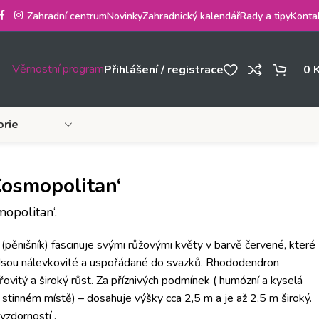
Zahradní centrum
Novinky
Zahradnický kalendář
Rady a tipy
Konta
Věrnostní program
Přihlášení / registrace
0
orie
osmopolitan‘
opolitan‘.
‘
(pěnišník) fascinuje svými růžovými květy v barvě červené, které
 Jsou nálevkovité a uspořádané do svazků. Rhododendron
ovitý a široký růst. Za příznivých podmínek ( humózní a kyselá
stinném místě) – dosahuje výšky cca 2,5 m a je až 2,5 m široký.
zdorností .