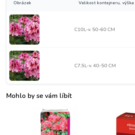
Obrázek
Velikost kontejneru, výška
C10L-v. 50-60 CM
C7,5L-v. 40-50 CM
Mohlo by se vám líbít