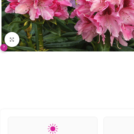
Klikněte pro zvětšení
?