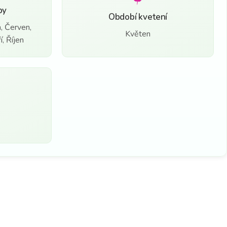
by
Období kvetení
, Červen,
Květen
, Říjen