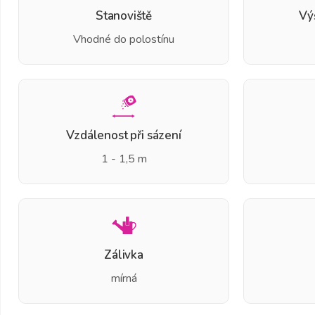
Stanoviště
Vý
Vhodné do polostínu
Vzdálenost při sázení
1 - 1,5 m
Zálivka
mírná