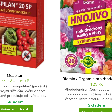
Mospilan
Biomin / Orgamin pro rho
59
Kč
–
109
Kč
129
Kč
ron ‚Cosmopolitan‘ (pěnišník)
Rhododendron ‚Cosmopolitan‘ 
 svými růžovými květy v barvě
fascinuje svými růžovými kvě
teré produkuje od května do...
červené, které produkuje od k
Skladem
Skladem
Vyberte možnosti