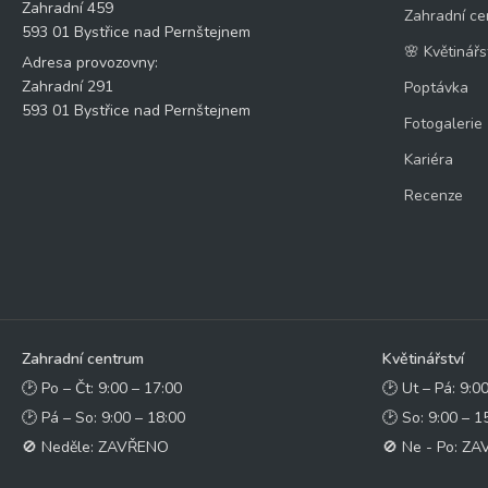
Zahradní 459
Zahradní ce
593 01 Bystřice nad Pernštejnem
🌸 Květinářs
Adresa provozovny:
Zahradní 291
Poptávka
593 01 Bystřice nad Pernštejnem
Fotogalerie
Kariéra
Recenze
Zahradní centrum
Květinářství
🕑 Po – Čt: 9:00 – 17:00
🕑 Ut – Pá: 9:0
🕑 Pá – So: 9:00 – 18:00
🕑 So: 9:00 – 1
🚫 Neděle: ZAVŘENO
🚫 Ne - Po: Z